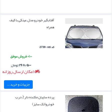
آفتابگیر خودرو مدل عینکی با کیف
همراه
کد کالا : 2739
۱۰۰+ فروش موفق
۲۶۸/۵۰۰
تومان
امکان ارسال روزانه
جزییات و خرید ...
پرده سایبان مکنده دار 2 درب
خودرو(تک سایز)