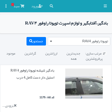
۰
ورود
سبد

بادگیر،آفتابگیر و لوازم اسپرت تویوتا راوفور RAV۴
تویوتا راوفور RAV4
جستجو
مرتب سازی:
جدیدترین
ارزانترین
گرانترین
موجود

پرفروشترین
همه
بادگیر شیشه تویوتا راوفور RAV4
استیل دار دست کامل 4 درب
کد کالا : 1175
بزودی...