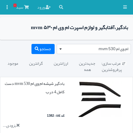
۰
ورود
سبد

بادگیر،آفتابگیر و لوازم اسپرت ام وی ام mvm ۵۳۰
ام وی ام mvm 530
جستجو
مرتب سازی:
جدیدترین
ارزانترین
گرانترین
موجود

پرفروشترین
همه
بادگیر شیشه ام وی ام mvm 530 دست
کامل 4 درب
کد کالا : 1382
بزودی...