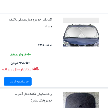
آفتابگیر خودرو مدل عینکی با کیف
همراه
کد کالا : 2739
۱۰۰+ فروش موفق
۲۶۸/۵۰۰
تومان
امکان ارسال روزانه
جزییات و خرید ...
پرده سایبان مکنده دار 2 درب
خودرو(تک سایز)