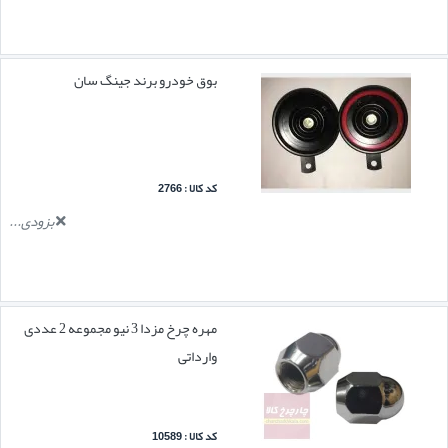
بوق خودرو برند جینگ سان
کد کالا : 2766
بزودی...
مهره چرخ مزدا 3 نیو مجموعه 2 عددی
وارداتی
کد کالا : 10589