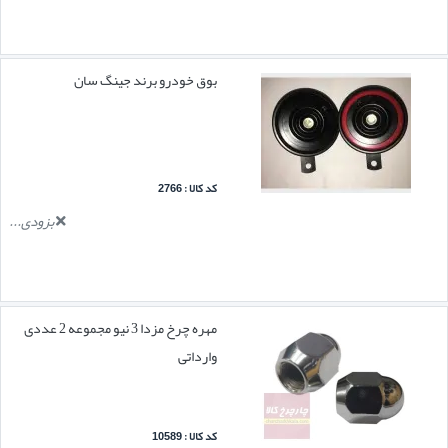
بوق خودرو برند جینگ سان
کد کالا : 2766
بزودی...
مهره چرخ مزدا 3 نیو مجموعه 2 عددی
وارداتی
کد کالا : 10589