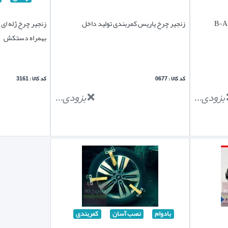
زنجیر چرخ یاریس کمربندی تولید داخل
بهمراه دستکش
کد کالا : 0677
کد کالا : 3161
بزودی...
بزودی...
بادوام
نصب آسان
کمربندی