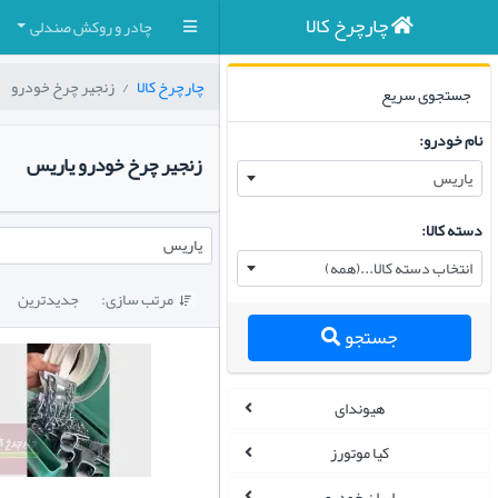
چارچرخ کالا
چادر و روکش صندلی
چارچرخ کالا
زنجیر چرخ خودرو
جستجوی سریع
نام خودرو:
زنجیر چرخ خودرو یاریس
یاریس
دسته کالا:
یاریس
انتخاب دسته کالا...(همه)
مرتب سازی:
جدیدترین

جستجو
هیوندای
کیا موتورز
ایران خودرو