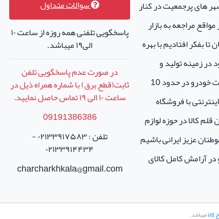
سوالات متداول
هر های پرجمعیت در کنار
واقع مراجعه به بازار
پاسخگویی تلفنی همه روزه از ساعت ۱۰
تا بفکر افتادیم با بهره
الی۱۹ میباشد.
 در زمینه تولید و
در صورت عدم پاسخگویی تلفن
فروش لوازم جانبی و اسپرت خودرو در حدود 10
ثابت(قطع برق) با شماره همراه ذیل در
ساعت
۱۰
الی
۱۹
تماس حاصل نمایید.
نترنتی با فروشگاه
09191386386
ن قلم کالا در حوزه لوازم
تلفن : ۰۲۱۳۳۹۱۷۵۸۳ -
طنان عزیز ایرانی باشیم
۰۲۱۳۳۹۱۴۴۳۴
و در آرامش کامل کالای
charcharkhkala@gmail.com
 کالا
میباشد.