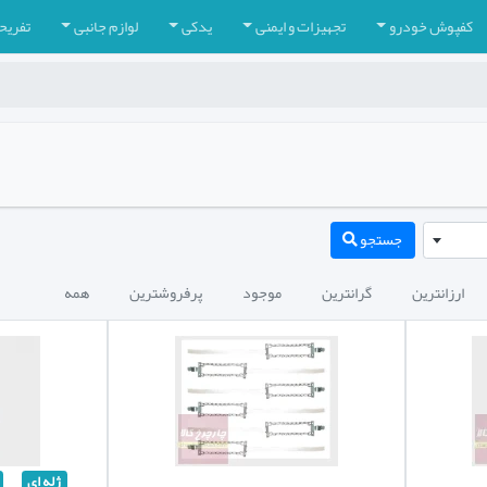
کفپوش خودرو
تجهیزات و ایمنی
یدکی
لوازم جانبی
تفریح
جستجو
ارزانترین
گرانترین
موجود
پرفروشترین
همه
ژله ای