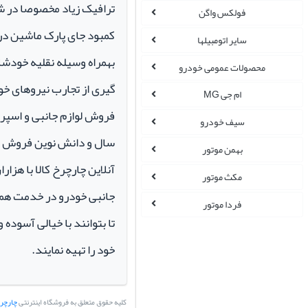
ترافیک زیاد مخصوصا در ش
فولکس واگن
کمبود جای پارک ماشین در م
سایر اتومبیلها
بهمراه وسیله نقلیه خودشان 
محصولات عمومی خودرو
گیری از تجارب نیروهای خود
ام جی MG
سیف خودرو
سال و دانش نوین فروش ای
بهمن موتور
آنلاین چارچرخ کالا با هزارا
مکث موتور
جانبی خودرو در خدمت همو
فردا موتور
تا بتوانند با خیالی آسوده 
خود را تهیه نمایند.
کلیه حقوق متعلق به فروشگاه اینترنتی
چارچرخ