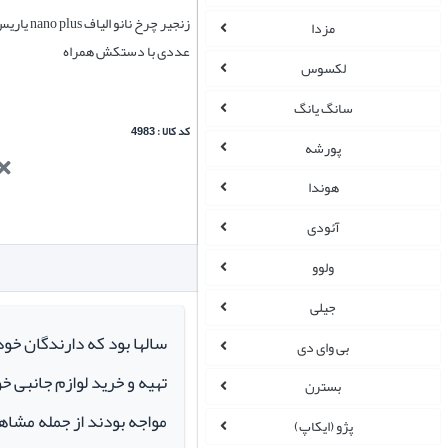
مزدا
عددی با دستکش همراه
لکسوس
سانگ یانگ
کد کالا : 4983
پورشه
هوندا
آئودی
ولوو
جیلی
سالها بود که دارندگان خو
بی وای دی
تهیه و خرید لوازم جانبی 
بسترن
مواجه بودند از جمله مشاهد
پژو (ایکاپ)