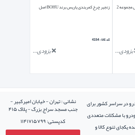
زنجیر چرخ نانو الیاف nano plus یاریس مجموعه 2
زنجیر چرخ کمربندی یاریس برند BOHU اصل
کد کالا : 4154
بزودی...
بزودی...
نشانی : تهران - خیابان امیرکبیر -
درو در سراسر کشور برای
جنب مسجد سراج بزرگ - پلاک ۴۱۵
خودرو با مشکلات متعددی
کدپستی: ۱۱۴۱۷۱۵۷۹۹
ه یکجای تنوع کالا و