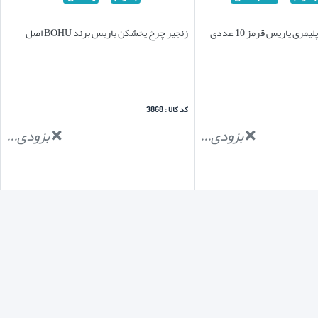
زنجیر چرخ ژله ای پلیمری یاریس قرمز 10 عددی
زنجیر چرخ یخشکن یاریس برند BOHU اصل
کد کالا : 3868
بزودی...
بزودی...