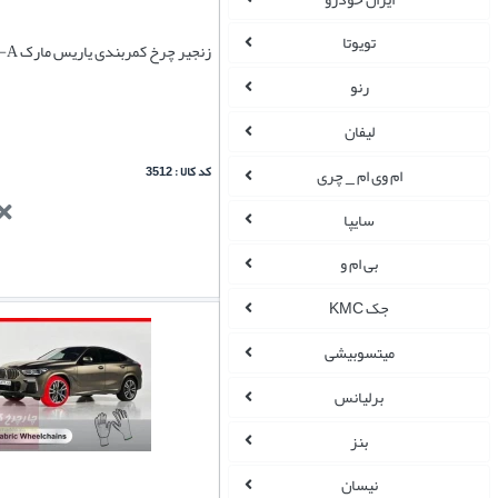
تویوتا
زنجیر چرخ کمربندی یاریس مارک B-A-A
رنو
لیفان
کد کالا : 3512
ام وی ام _ چری
سایپا
بی ام و
جک KMC
میتسوبیشی
برلیانس
بنز
نیسان