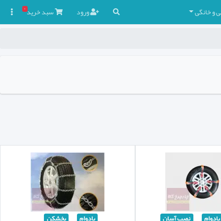
۰
ی و خانگی
ورود
سبد
خرید

بادوام
نصب آسان
بادوام
یخشکن