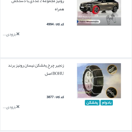
رونیز مجموعه 2 عددی با دستکش
همراه
کد کالا : 4994
بزودی...
زنجیر چرخ یخشکن نیسان رونیز برند
BOHU اصل
کد کالا : 3877
بادوام
یخشکن
بزودی...