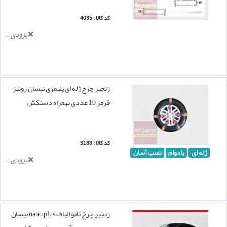
کد کالا : 4035
بزودی...
زنجیر چرخ ژله ای پلیمری نیسان رونیز
قرمز 10 عددی بهمراه دستکش
کد کالا : 3168
ژله ای
بادوام
نصب آسان
بزودی...
زنجیر چرخ نانو الیاف nano plus نیسان