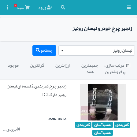
۰
ورود
سبد

زنجیر چرخ خودرو نیسان رونیز
نیسان رونیز
جستجو
مرتب سازی:
جدیدترین
ارزانترین
گرانترین
موجود

پرفروشترین
همه
زنجیر چرخ کمربندی 2 تسمه ای نیسان
رونیز مارک ICI
کد کالا : 3594
کمربندی
نصب آسان
کمربندی
بزودی...
نصب آسان