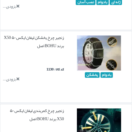
ژله ای
بادوام
نصب آسان
بزودی...
زنجیر چرخ یخشکن لیفان ایکس ۵۰ X50
برند BOHU اصل
کد کالا : 1130
بادوام
یخشکن
بزودی...
زنجیر چرخ کمربندی لیفان ایکس ۵۰
X50 برند BOHU اصل