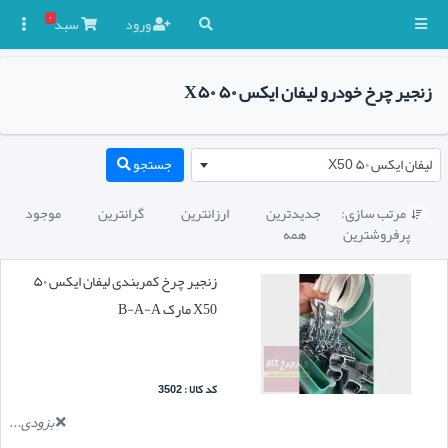
۰
ورود
سبد

زنجیر چرخ خودرو لیفان ایکس ۵۰ X۵۰
لیفان ایکس ۵۰ X50
جستجو
مرتب سازی:
جدیدترین
ارزانترین
گرانترین
موجود

پرفروشترین
همه
زنجیر چرخ کمربندی لیفان ایکس ۵۰
X50 مارک B-A-A
کد کالا : 3502
بزودی...