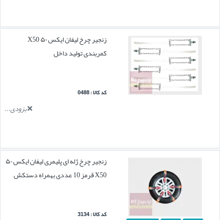
زنجیر چرخ لیفان ایکس ۵۰ X50
کمربندی تولید داخل
کد کالا : 0488
بزودی...
زنجیر چرخ ژله ای پلیمری لیفان ایکس ۵۰
X50 قرمز 10 عددی بهمراه دستکش
کد کالا : 3134