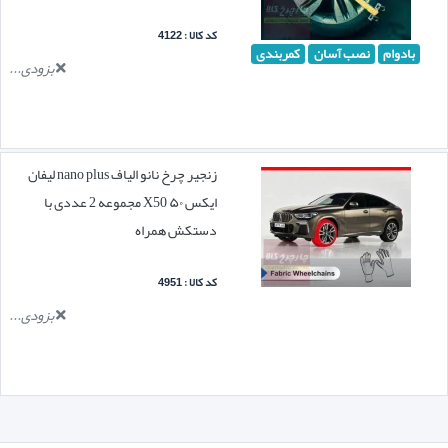
کد کالا : 4122
بادوام
نصب آسان
کمربندی
بزودی...
زنجیر چرخ نانو الیاف nano plus لیفان
ایکس ۵۰ X50 مجموعه 2 عددی با
دستکش همراه
کد کالا : 4951
بزودی...