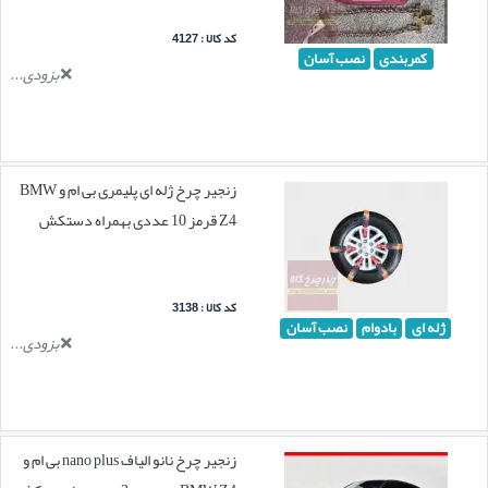
کد کالا : 4127
کمربندی
نصب آسان
بزودی...
زنجیر چرخ ژله ای پلیمری بی ام و BMW
Z4 قرمز 10 عددی بهمراه دستکش
کد کالا : 3138
ژله ای
بادوام
نصب آسان
بزودی...
زنجیر چرخ نانو الیاف nano plus بی ام و