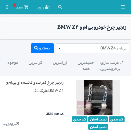
۰
ورود
سبد

زنجیر چرخ خودرو بی ام و BMW Z۴
بی ام و BMW Z4
جستجو
مرتب سازی:
جدیدترین
ارزانترین
گرانترین
موجود

پرفروشترین
همه
زنجیر چرخ کمربندی 2 تسمه ای بی ام و
BMW Z4 مارک ICI
کد کالا : 3569
کمربندی
نصب آسان
کمربندی
بزودی...
نصب آسان