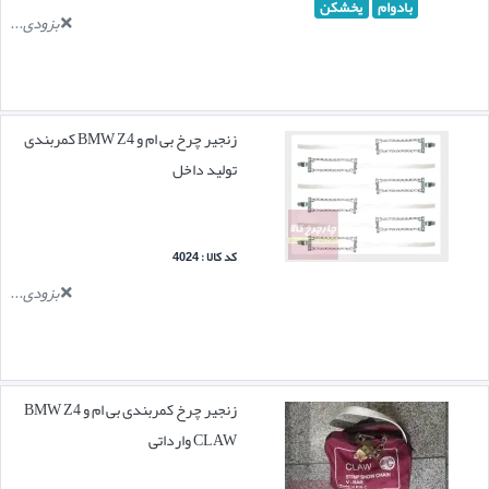
بادوام
یخشکن
بزودی...
زنجیر چرخ بی ام و BMW Z4 کمربندی
تولید داخل
کد کالا : 4024
بزودی...
زنجیر چرخ کمربندی بی ام و BMW Z4
CLAW وارداتی