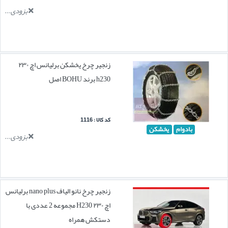
بزودی...
زنجیر چرخ یخشکن برلیانس اچ ۲۳۰
h230 برند BOHU اصل
کد کالا : 1116
بادوام
یخشکن
بزودی...
زنجیر چرخ نانو الیاف nano plus برلیانس
اچ ۲۳۰ H230 مجموعه 2 عددی با
دستکش همراه