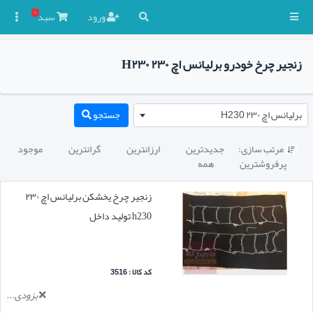
۰
ورود
سبد

زنجیر چرخ خودرو برلیانس اچ ۲۳۰ H۲۳۰
برلیانس اچ ۲۳۰ H230
جستجو
مرتب سازی:
جدیدترین
ارزانترین
گرانترین
موجود

پرفروشترین
همه
زنجیر چرخ یخشکن برلیانس اچ ۲۳۰
h230 تولید داخل
کد کالا : 3516
بزودی...