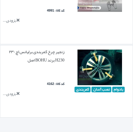
کد کالا : 4991
بزودی...
زنجیر چرخ کمربندی برلیانس اچ ۲۳۰
H230 برند BOHU اصل
کد کالا : 4162
بادوام
نصب آسان
کمربندی
بزودی...