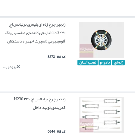
زنجیر چرخ ژله ای پلیمری برلیانس اچ
۲۳۰ h230 نارنجی 8 عددی مناسب رینگ
آلومینیومی (اسپرت) بهمراه دستکش
کد کالا : 3273
ژله ای
بادوام
نصب آسان
بزودی...
زنجیر چرخ برلیانس اچ ۲۳۰ H230
کمربندی تولید داخل
کد کالا : 0644