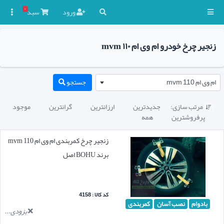
۰
ورود
سبد

زنجیر چرخ خودرو ام وی ام mvm ۱۱۰
ام وی ام mvm 110
جستجو
مرتب سازی:
جدیدترین
ارزانترین
گرانترین
موجود

پرفروشترین
همه
زنجیر چرخ کمربندی ام وی ام mvm 110
برند BOHU اصل
کد کالا : 4158
بادوام
نصب آسان
کمربندی
بزودی...