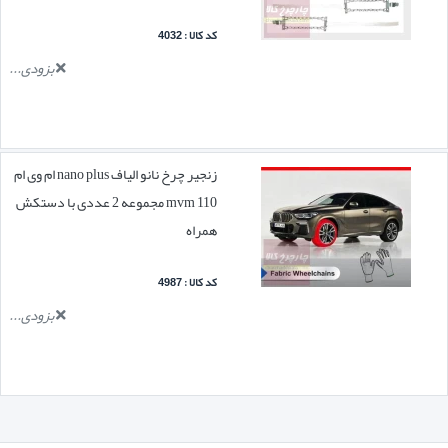
کد کالا : 4032
بزودی...
زنجیر چرخ نانو الیاف nano plus ام وی ام
mvm 110 مجموعه 2 عددی با دستکش
همراه
کد کالا : 4987
بزودی...