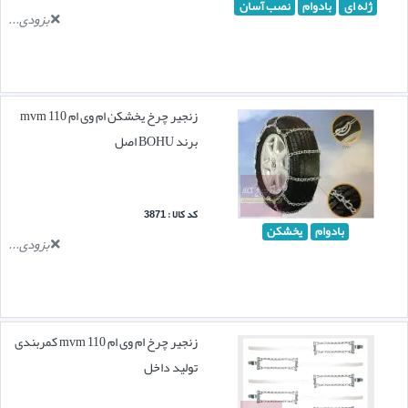
ژله ای
بادوام
نصب آسان
بزودی...
زنجیر چرخ یخشکن ام وی ام mvm 110
برند BOHU اصل
کد کالا : 3871
بادوام
یخشکن
بزودی...
زنجیر چرخ ام وی ام mvm 110 کمربندی
تولید داخل