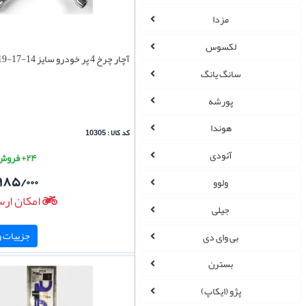
مزدا
لکسوس
آچار چرخ 4 پر خودرو سایز 14-17-19-21
سانگ یانگ
پورشه
هوندا
کد کالا : 10305
آئودی
۲۴+ فروش موفق
۹۸۵/۰۰۰
ولوو
امکان ارس
جیلی
جزییات و 
بی وای دی
بسترن
پژو (ایکاپ)