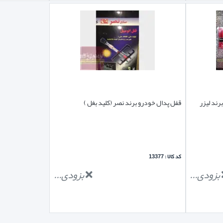
ل فرمان پرادو 4 درب 2011-2013 برند لیزر
قفل پدال خودرو برند نصر (کلید بغل )
کد کالا : 13377
بزودی...
بزودی...