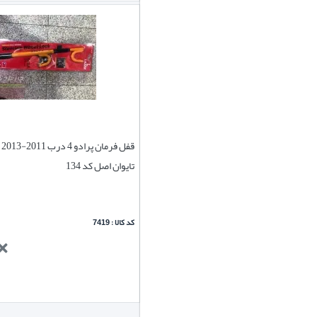
قف
تایوان اصل کد 134
کد کالا : 7419