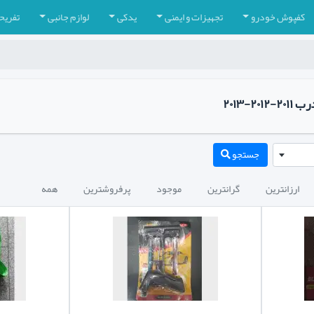
کفپوش خودرو
تجهیزات و ایمنی
یدکی
لوازم جانبی
تفریح
جستجو
ارزانترین
گرانترین
موجود
پرفروشترین
همه