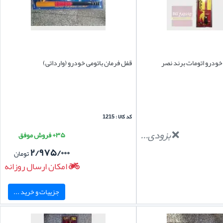
ودرو اتومات برند نصر
قفل فرمان باتومی خودرو (وارداتی)
کد کالا : 1215
بزودی...
۳۵+ فروش موفق
۲/۹۷۵/۰۰۰
تومان
امکان ارسال روزانه
جزییات و خرید ...