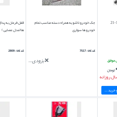
جک خودرو تاشو به همراه دسته مناسب تمام
قفل فرمان به پدا
خودرو ها سواری
ها(مدل عصایی )
کد کالا : 7517
کد کالا : 2809
بزودی...
تومان
ال روزانه
خرید ...