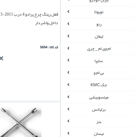
تویوتا
داخل واشردار
رنو
لیفان
کد کالا : 5694
ام وی ام _ چری
سایپا
بی ام و
جک KMC
میتسوبیشی
برلیانس
بنز
نیسان