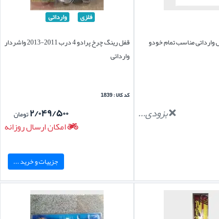
فلزی
وارداتی
ل وارداتی مناسب تمام خودو
قفل رینگ چرخ پرادو 4 درب 2011-2013 واشردار
وارداتی
کد کالا : 1839
بزودی...
۲/۰۴۹/۵۰۰
تومان
امکان ارسال روزانه
جزییات و خرید ...