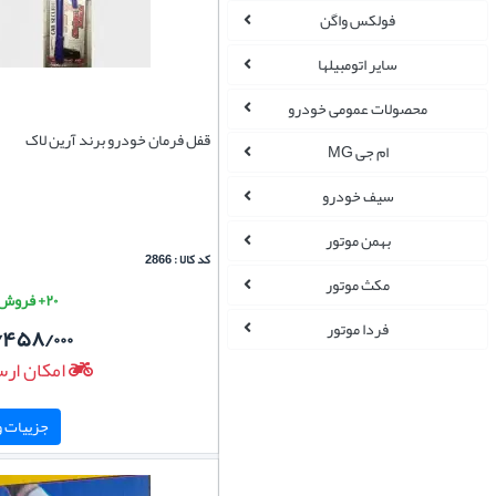
فولکس واگن
سایر اتومبیلها
محصولات عمومی خودرو
قفل فرمان خودرو برند آرین لاک
ام جی MG
سیف خودرو
بهمن موتور
کد کالا : 2866
مکث موتور
۲۰+ فروش موفق
فردا موتور
/۴۵۸/۰۰۰
امکان ارس
جزییات و 