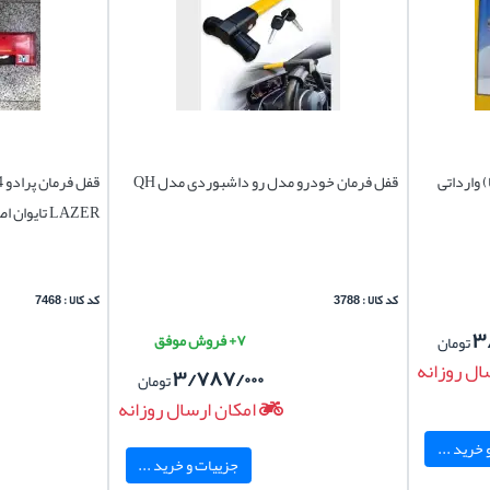
قفل فرمان خودرو مدل رو داشبوردی مدل QH
LAZER تایوان اصل
کد کالا : 3788
کد کالا : 7468
۳
۷+ فروش موفق
تومان
ال روزانه
۳/۷۸۷/۰۰۰
تومان
امکان ارسال روزانه
خرید ...
جزییات و خرید ...