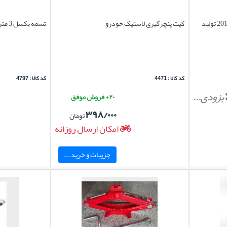
قفل رینگ چرخ پرادو 4 درب 2011-2013 تولید
کیت پنچرگیری لاستیک خودرو
تسمه بکسل 3 متری
کد کالا : 4471
کد کالا : 4797
بزودی...
۲۰+ فروش موفق
۳۹۸/۰۰۰
تومان
امکان ارسال روزانه
جزییات و خرید ...