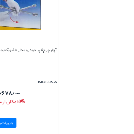
آچارچرخ4 پر خودرو مدل تاشو(کم جا) وارداتی
کد کالا : 15033
/۶۷۸/۰۰۰
امکان ارس
جزییات و 