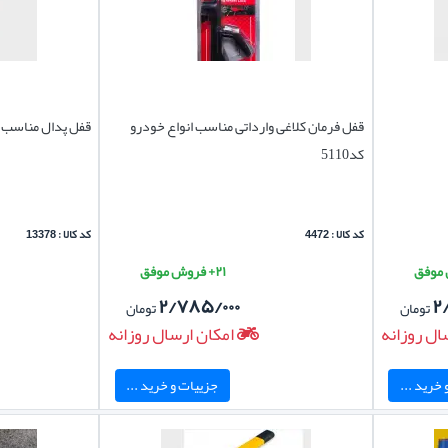
قفل فرمان کلاغی وارداتی مناسب انواع خودرو
قفل پدال مناسب خ
کد5110
کد کالا : 4472
کد کالا : 13378
۲۱+ فروش موفق
۲/۷۸۵/۰۰۰
۲
تومان
تومان
ال روزانه
امکان ارسال روزانه
خرید ...
جزییات و خرید ...