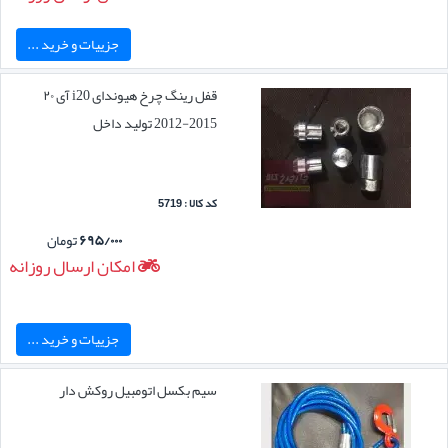
جزییات و خرید ...
قفل رینگ چرخ هیوندای i20 آی ۲۰
2015-2012 تولید داخل
کد کالا : 5719
۶۹۵/۰۰۰
تومان
امکان ارسال روزانه
جزییات و خرید ...
سیم بکسل اتومبیل روکش دار