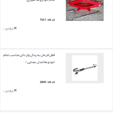
کد کالا : 7517
بزودی...
قفل فرمان به پدال وارداتی مناسب تمام
خودو ها(مدل عصایی )
کد کالا : 2809
بزودی...