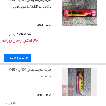
2012 برند LAZER تایوان اصل
کد کالا : 6197
۶/۹۸۵/۰۰۰
تومان
امکان ارسال روزانه
جزییات و خرید ...
قفل فرمان هیوندای i20 آی ۲۰ 2015-
2012 برند نصر
کد کالا : 6385
بزودی...