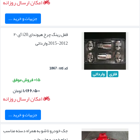
امکان ارسال روزانه
جزییات و خرید ...
قفل رینگ چرخ هیوندای i20 آی ۲۰
2012-2015 وارداتی
کد کالا : 1867
فلزی
وارداتی
۱۵+ فروش موفق
۱/۱۶۶/۵۰۰
تومان
امکان ارسال روزانه
جزییات و خرید ...
جک خودرو تاشو به همراه دسته مناسب
تمام خودرو ها سواری