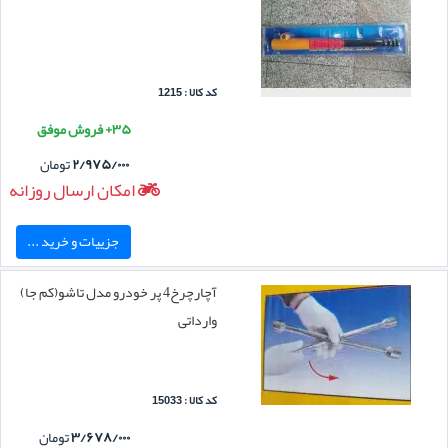
کد کالا : 1215
۳۵+ فروش موفق
۲/۹۷۵/۰۰۰
تومان
امکان ارسال روزانه
جزییات و خرید ...
آچارچرخ4 پر خودرو مدل تاشو(کم جا)
وارداتی
کد کالا : 15033
۳/۶۷۸/۰۰۰
تومان