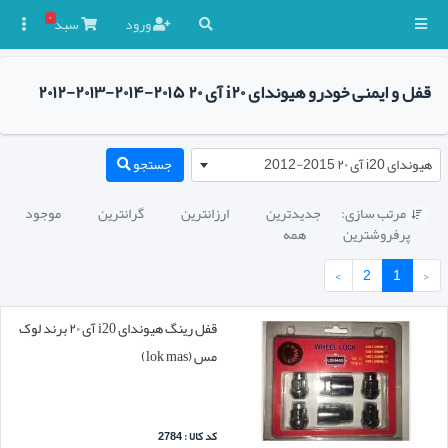
۰
ورود
سبد

قفل و ایمنی خودرو هیوندای i۲۰ آی ۲۰ ۲۰۱۵-۲۰۱۴-۲۰۱۳-۲۰۱۲
هیوندای i20 آی ۲۰ 2015-2012
جستجو
مرتب سازی:
جدیدترین
ارزانترین
گرانترین
موجود

پرفروشترین
همه
›
2
1
‹
قفل رینگ هیوندای i20 آی ۲۰ برند لوک
مس (lok mas)
کد کالا : 2784