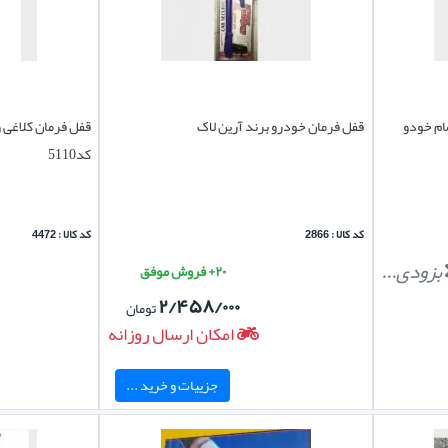
ام خودو
قفل فرمان خودرو برند آرین لاک
قفل فرمان کلاغی 
کد5110
کد کالا : 2866
کد کالا : 4472
بزودی...
۲۰+ فروش موفق
۲/۴۵۸/۰۰۰
تومان
امکان ارسال روزانه
جزییات و خرید ...