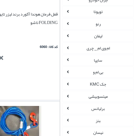
تویوتا
قفل فرمان هوندا آکورد برند لیزر تای
FOLDING تاشو
رنو
لیفان
کد کالا : 6060
ام وی ام _ چری
سایپا
بی ام و
جک KMC
میتسوبیشی
برلیانس
بنز
نیسان