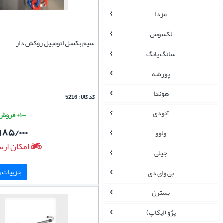
مزدا
لکسوس
سیم بکسل اتومبیل روکش دار
سانگ یانگ
پورشه
هوندا
کد کالا : 5216
آئودی
۱۰۰+ فروش موفق
۹۸۵/۰۰۰
ولوو
امکان ارس
جیلی
جزییات و 
بی وای دی
بسترن
پژو (ایکاپ)