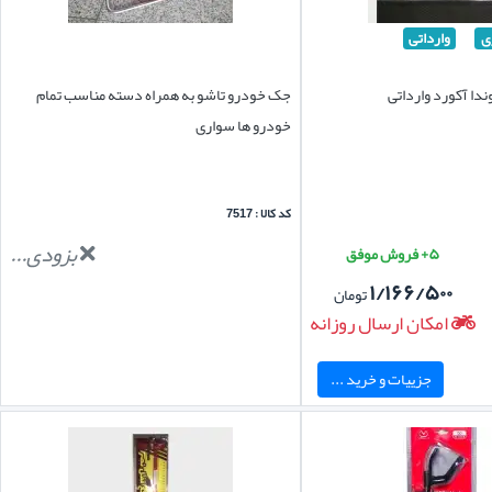
ی
وارداتی
دا آکورد وارداتی
جک خودرو تاشو به همراه دسته مناسب تمام
خودرو ها سواری
کد کالا : 7517
بزودی...
۵+ فروش موفق
۱/۱۶۶/۵۰۰
تومان
امکان ارسال روزانه
جزییات و خرید ...