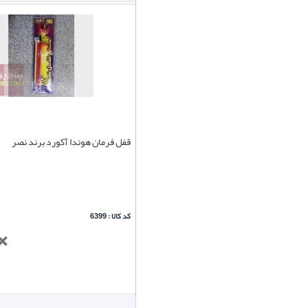
قفل فرمان هوندا آکورد برند نصر
کد کالا : 6399