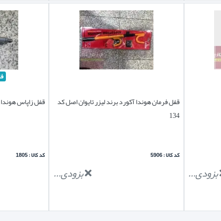
فل
قفل فرمان هوندا آکورد برند لیزر تایوان اصل کد
قفل زاپاس هوندا آ
134
کد کالا : 5906
کد کالا : 1805
بزودی...
بزودی...