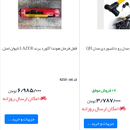
مدل رو داشبوردی مدل QH
قفل فرمان هوندا آکورد برند LAZER تایوان اصل
کد کالا : 6210
۶/۹۸۵/۰۰۰
۷+ فروش موفق
تومان
امکان ارسال روزانه
۳/۷۸۷/۰۰۰
تومان
امکان ارسال روزانه
جزییات و خرید ...
جزییات و خرید ...