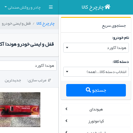
چارچرخ کالا
چادر و روکش صندلی
چارچرخ کالا
قفل و ایمنی خودرو
جستجوی سریع
نام خودرو:
قفل و ایمنی خودرو هوندا آک
هوندا آکورد
دسته کالا:
هوندا آکورد
انتخاب دسته کالا...(همه)
مرتب سازی:
جدیدترین

جستجو
هیوندای
کیا موتورز
ایران خودرو