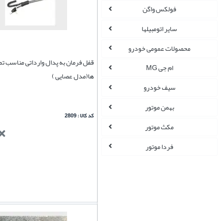
فولکس واگن
سایر اتومبیلها
محصولات عمومی خودرو
قفل فرمان به پدال وارداتی مناسب تم
ام جی MG
ها(مدل عصایی )
سیف خودرو
بهمن موتور
کد کالا : 2809
مکث موتور
فردا موتور