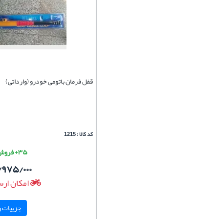
قفل فرمان باتومی خودرو (وارداتی)
کد کالا : 1215
۳۵+ فروش موفق
/۹۷۵/۰۰۰
امکان ارس
جزییات و 