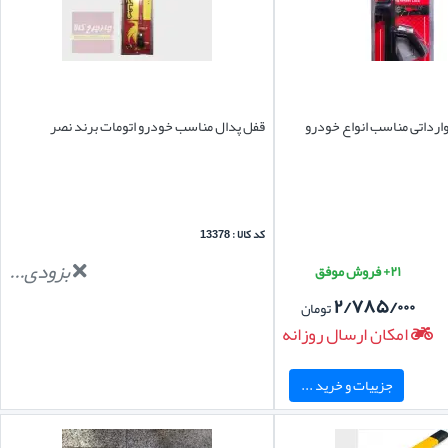
وارداتی مناسب انواع خودرو
قفل پدال مناسب خودرو اتومات برند نصر
کد کالا : 13378
بزودی...
۲۱+ فروش موفق
۲/۷۸۵/۰۰۰
تومان
امکان ارسال روزانه
جزییات و خرید ...