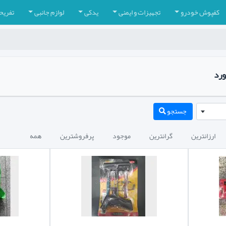
کفپوش خودرو
تجهیزات و ایمنی
یدکی
لوازم جانبی
تفریح
ورد
جستجو
ارزانترین
گرانترین
موجود
پرفروشترین
همه