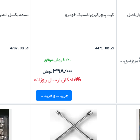
وان اصل
کیت پنچرگیری لاستیک خودرو
تسمه بکسل 3 متری
کد کالا : 4471
کد کالا : 4797
بزودی...
۲۰+ فروش موفق
۳۹۸/۰۰۰
تومان
امکان ارسال روزانه
جزییات و خرید ...