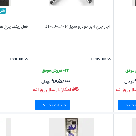
فلز
آچار چرخ 4 پر خودرو سایز 14-17-19-21
قفل رینگ چرخ هون
کد کالا : 10305
کد کالا : 1880
۲۴+ فروش موفق
۹۸۵/۰۰۰
تومان
تومان
ال روزانه
امکان ارسال روزانه
خرید ...
جزییات و خرید ...