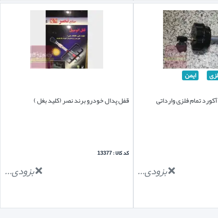
زی
ایمن
کورد تمام فلزی وارداتی
قفل پدال خودرو برند نصر (کلید بغل )
کد کالا : 13377
بزودی...
بزودی...