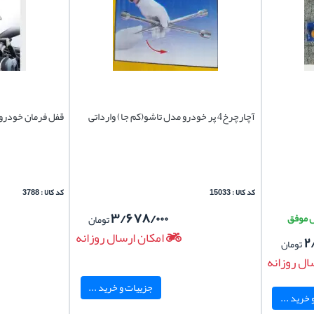
آچارچرخ4 پر خودرو مدل تاشو(کم جا) وارداتی
قفل فرمان خودرو 
کد کالا : 15033
کد کالا : 3788
۳/۶۷۸/۰۰۰
تومان
امکان ارسال روزانه
۲
تومان
ال روزانه
جزییات و خرید ...
خرید ...