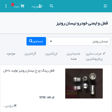
۰
ورود
سبد

قفل و ایمنی خودرو نیسان رونیز
نیسان رونیز
جستجو
مرتب سازی:
جدیدترین
ارزانترین
گرانترین
موجود

پرفروشترین
همه
قفل رینگ چرخ نیسان رونیز تولید داخل
کد کالا : 5732
بزودی...