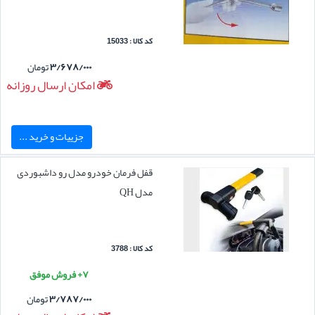
کد کالا : 15033
۳/۶۷۸/۰۰۰
تومان
امکان ارسال روزانه
جزییات و خرید ...
قفل فرمان خودرو مدل رو داشبوردی
مدل QH
کد کالا : 3788
۷+ فروش موفق
۳/۷۸۷/۰۰۰
تومان