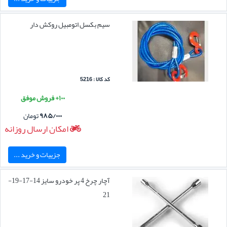
سیم بکسل اتومبیل روکش دار
کد کالا : 5216
۱۰۰+ فروش موفق
۹۸۵/۰۰۰
تومان
امکان ارسال روزانه
جزییات و خرید ...
آچار چرخ 4 پر خودرو سایز 14-17-19-
21