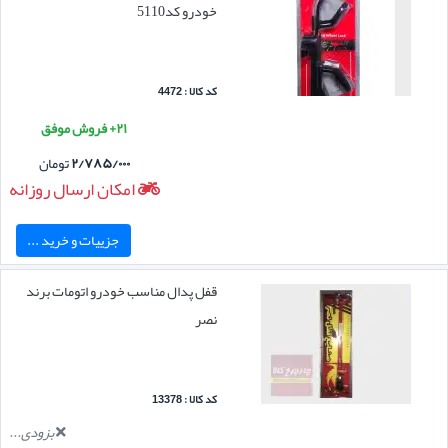
خودرو کد5110
کد کالا : 4472
۲۱+ فروش موفق
۲/۷۸۵/۰۰۰
تومان
امکان ارسال روزانه
جزییات و خرید ...
قفل پدال مناسب خودرو اتومات برند
نصر
کد کالا : 13378
بزودی...