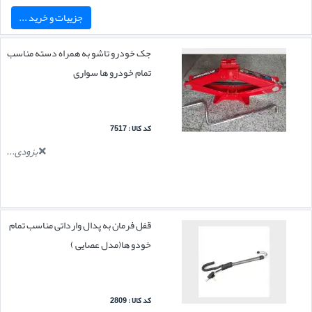
جزییات و خرید ...
جک خودرو تاشو به همراه دسته مناسب
تمام خودرو ها سواری
کد کالا : 7517
بزودی...
قفل فرمان به پدال وارداتی مناسب تمام
خودو ها(مدل عصایی )
کد کالا : 2809