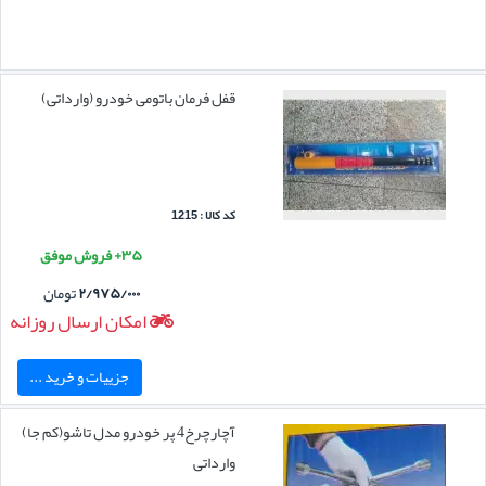
قفل فرمان باتومی خودرو (وارداتی)
کد کالا : 1215
۳۵+ فروش موفق
۲/۹۷۵/۰۰۰
تومان
امکان ارسال روزانه
جزییات و خرید ...
آچارچرخ4 پر خودرو مدل تاشو(کم جا)
وارداتی