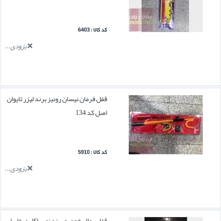
کد کالا : 6403
بزودی...
قفل فرمان نیسان رونیز برند لیزر تایوان
اصل کد 134
کد کالا : 5910
بزودی...
قفل پدال خودرو برند نصر (کلید بغل )