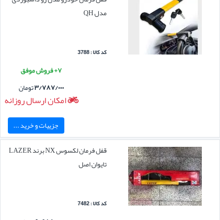
مدل QH
کد کالا : 3788
۷+ فروش موفق
۳/۷۸۷/۰۰۰
تومان
امکان ارسال روزانه
جزییات و خرید ...
قفل فرمان لکسوس NX برند LAZER
تایوان اصل
کد کالا : 7482