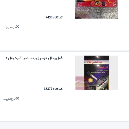
کد کالا : 7433
بزودی...
قفل پدال خودرو برند نصر (کلید بغل )
کد کالا : 13377
بزودی...