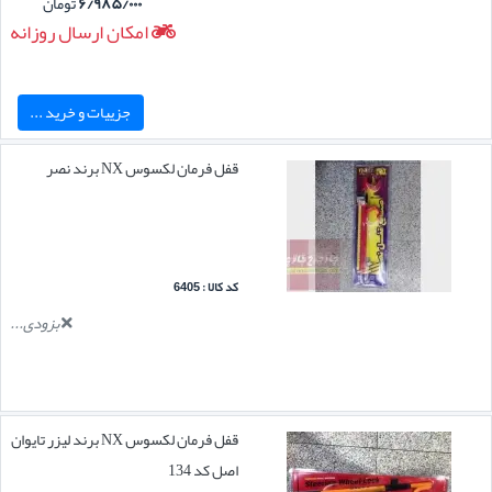
۶/۹۸۵/۰۰۰
تومان
امکان ارسال روزانه
جزییات و خرید ...
قفل فرمان لکسوس NX برند نصر
کد کالا : 6405
بزودی...
قفل فرمان لکسوس NX برند لیزر تایوان
اصل کد 134