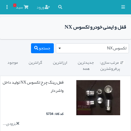
۰
ورود
سبد

قفل و ایمنی خودرو لکسوس NX
لکسوس NX
جستجو
مرتب سازی:
جدیدترین
ارزانترین
گرانترین
موجود

پرفروشترین
همه
قفل رینگ چرخ لکسوس NX تولید داخل
واشردار
کد کالا : 5734
بزودی...