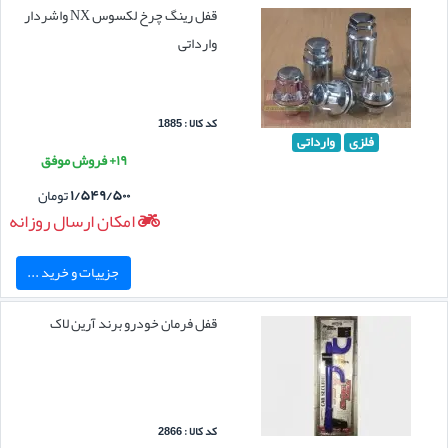
قفل رینگ چرخ لکسوس NX واشردار
وارداتی
کد کالا : 1885
فلزی
وارداتی
۱۹+ فروش موفق
۱/۵۴۹/۵۰۰
تومان
امکان ارسال روزانه
جزییات و خرید ...
قفل فرمان خودرو برند آرین لاک
کد کالا : 2866