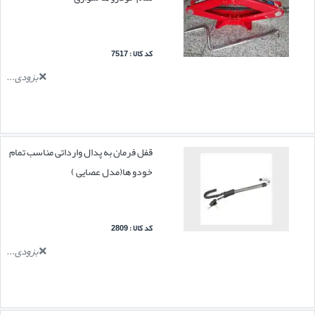
کد کالا : 7517
بزودی...
قفل فرمان به پدال وارداتی مناسب تمام
خودو ها(مدل عصایی )
کد کالا : 2809
بزودی...