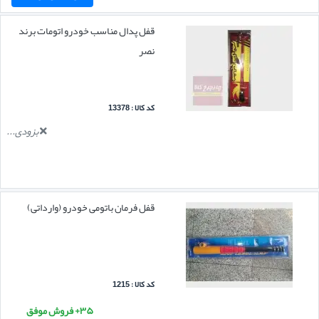
قفل پدال مناسب خودرو اتومات برند
نصر
کد کالا : 13378
بزودی...
قفل فرمان باتومی خودرو (وارداتی)
کد کالا : 1215
۳۵+ فروش موفق