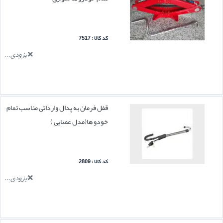
کد کالا : 7517
بزودی...
قفل فرمان به پدال وارداتی مناسب تمام
خودو ها(مدل عصایی )
کد کالا : 2809
بزودی...