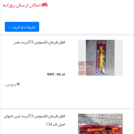
امکان ارسال روزانه
جزییات و خرید ...
قفل فرمان لکسوس ES برند نصر
کد کالا : 6407
بزودی...
قفل فرمان لکسوس ES برند لیزر تایوان
اصل کد 134