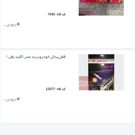
کد کالا : 7435
بزودی...
قفل پدال خودرو برند نصر (کلید بغل )
کد کالا : 13377
بزودی...