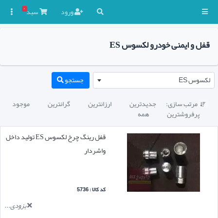
۰
ورود
سبد

قفل و ایمنی خودرو لکسوس ES
لکسوس ES
جستجو
مرتب سازی:
جدیدترین
ارزانترین
گرانترین
موجود

پرفروشترین
همه
قفل رینگ چرخ لکسوس ES تولید داخل
واشردار
کد کالا : 5736
بزودی...