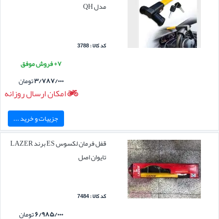
مدل QH
کد کالا : 3788
۷+ فروش موفق
۳/۷۸۷/۰۰۰
تومان
امکان ارسال روزانه
جزییات و خرید ...
قفل فرمان لکسوس ES برند LAZER
تایوان اصل
کد کالا : 7484
۶/۹۸۵/۰۰۰
تومان