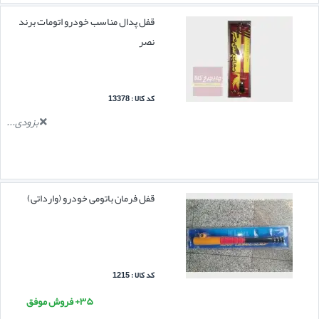
قفل پدال مناسب خودرو اتومات برند
نصر
کد کالا : 13378
بزودی...
قفل فرمان باتومی خودرو (وارداتی)
کد کالا : 1215
۳۵+ فروش موفق