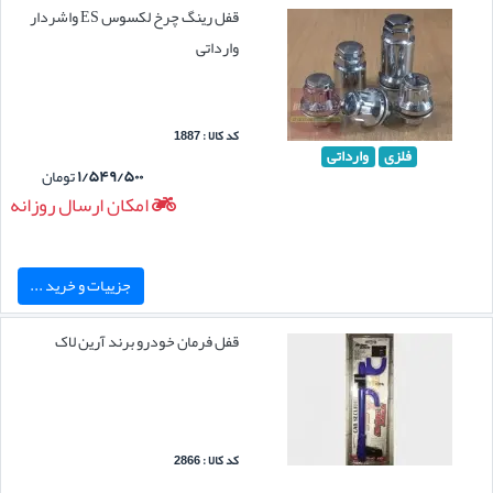
قفل رینگ چرخ لکسوس ES واشردار
وارداتی
کد کالا : 1887
فلزی
وارداتی
۱/۵۴۹/۵۰۰
تومان
امکان ارسال روزانه
جزییات و خرید ...
قفل فرمان خودرو برند آرین لاک
کد کالا : 2866