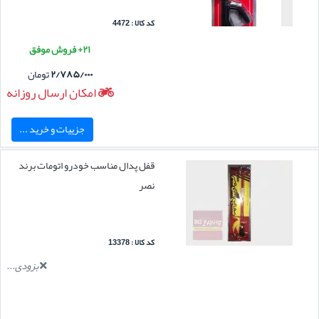
کد کالا : 4472
۲۱+ فروش موفق
۲/۷۸۵/۰۰۰
تومان
امکان ارسال روزانه
جزییات و خرید ...
قفل پدال مناسب خودرو اتومات برند
نصر
کد کالا : 13378
بزودی...