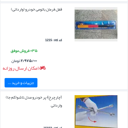
قفل فرمان باتومی خودرو (وارداتی)
کد کالا : 1215
۳۵+ فروش موفق
۲/۹۷۵/۰۰۰
تومان
امکان ارسال روزانه
جزییات و خرید ...
آچارچرخ4 پر خودرو مدل تاشو(کم جا)
وارداتی