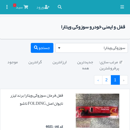
۰
ورود
سبد

قفل و ایمنی خودرو سوزوکی ویتارا
سوزوکی ویتارا
جستجو
مرتب سازی:
جدیدترین
ارزانترین
گرانترین
موجود

پرفروشترین
همه
›
2
1
‹
قفل فرمان سوزوکی ویتارا برند لیزر
تایوان اصل FOLDING تاشو
کد کالا : 6021