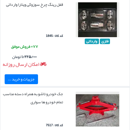
قفل رینگ چرخ سوزوکی ویتارا وارداتی
کد کالا : 1845
فلزی
وارداتی
۷۷+ فروش موفق
۱/۲۲۵/۰۰۰
تومان
امکان ارسال روزانه
جزییات و خرید ...
جک خودرو تاشو به همراه دسته مناسب
تمام خودرو ها سواری
کد کالا : 7517