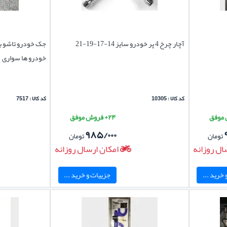
آچار چرخ 4 پر خودرو سایز 14-17-19-21
جک خودرو تاشو ب
خودرو ها سواری
کد کالا : 10305
کد کالا : 7517
۲۴+ فروش موفق
۹۸۵/۰۰۰
تومان
تومان
ال روزانه
امکان ارسال روزانه
خرید ...
جزییات و خرید ...