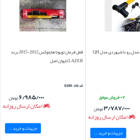
مدل رو داشبوردی مدل QH
قفل فرمان تویوتا هایلوکس 2012-2015 برند
LAZER تایوان اصل
کد کالا : 6189
۶/۹۸۵/۰۰۰
۷+ فروش موفق
تومان
امکان ارسال روزانه
۳/۷۸۷/۰۰۰
تومان
امکان ارسال روزانه
جزییات و خرید ...
جزییات و خرید ...