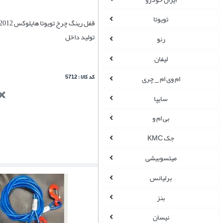
تویوتا
تولید داخل
رنو
لیفان
کد کالا : 5712
ام وی ام _ چری
سایپا
بی ام و
جک KMC
میتسوبیشی
برلیانس
بنز
نیسان