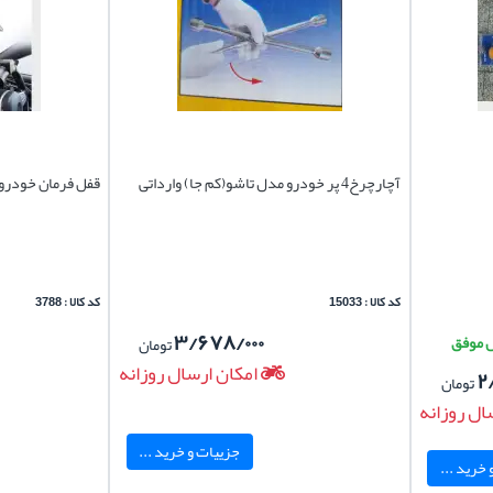
آچارچرخ4 پر خودرو مدل تاشو(کم جا) وارداتی
قفل فرمان خودرو 
کد کالا : 15033
کد کالا : 3788
۳/۶۷۸/۰۰۰
تومان
امکان ارسال روزانه
۲
تومان
ال روزانه
جزییات و خرید ...
خرید ...