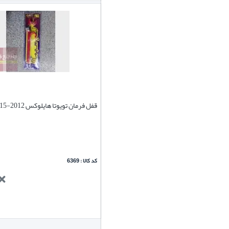
قفل فرمان تویوتا هایلوکس 2012-2015 برند نصر
کد کالا : 6369