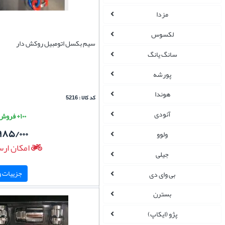
مزدا
لکسوس
سیم بکسل اتومبیل روکش دار
سانگ یانگ
پورشه
هوندا
کد کالا : 5216
آئودی
۱۰۰+ فروش موفق
۹۸۵/۰۰۰
ولوو
امکان ارس
جیلی
جزییات و 
بی وای دی
بسترن
پژو (ایکاپ)