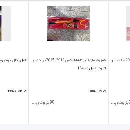
قفل فرمان تویوتا هایلوکس 2012-2015 برند لیزر
قفل پدال خودرو بر
تایوان اصل کد 134
کد کالا : 5884
کد کالا : 13377
بزودی...
بزودی...