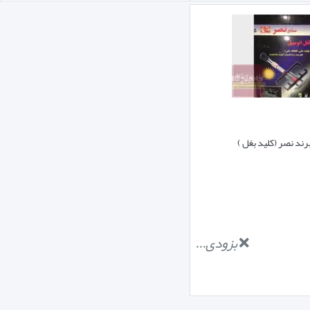
ند نصر (کلید بغل )
بزودی...