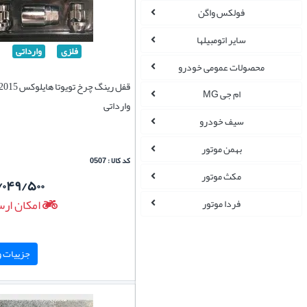
فولکس واگن
سایر اتومبیلها
فلزی
وارداتی
محصولات عمومی خودرو
ام جی MG
وارداتی
سیف خودرو
بهمن موتور
کد کالا : 0507
مکث موتور
/۰۴۹/۵۰۰
امکان ارس
فردا موتور
جزییات و 