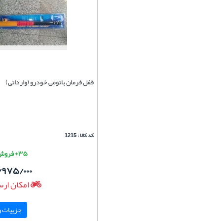
قفل فرمان باتومی خودرو (وارداتی)
کد کالا : 1215
۳۵+ فروش موفق
/۹۷۵/۰۰۰
امکان ارس
جزییات و 