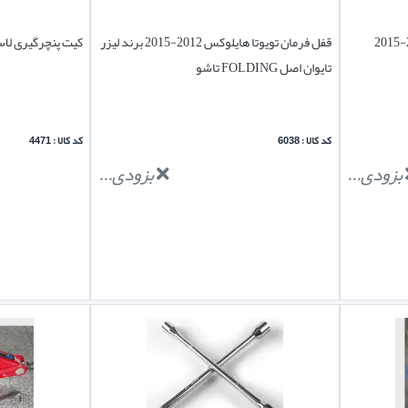
قفل رینگ چرخ تویوتا هایلوکس 2012-2015
قفل فرمان تویوتا هایلوکس 2012-2015 برند لیزر
کیت پنچرگیری لا
تایوان اصل FOLDING تاشو
کد کالا : 6038
کد کالا : 4471
بزودی...
بزودی...