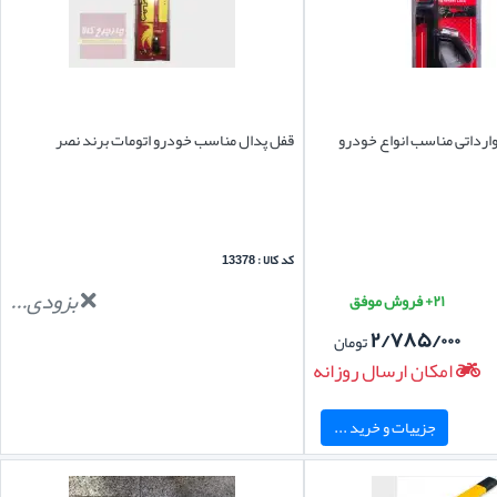
وارداتی مناسب انواع خودرو
قفل پدال مناسب خودرو اتومات برند نصر
کد کالا : 13378
بزودی...
۲۱+ فروش موفق
۲/۷۸۵/۰۰۰
تومان
امکان ارسال روزانه
جزییات و خرید ...