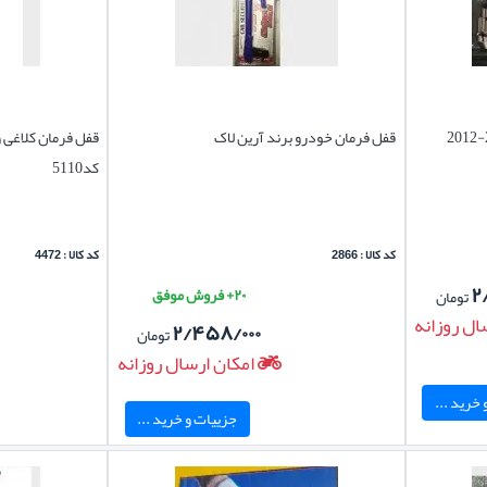
قفل رینگ چرخ تویوتا هایلوکس 2015-2012
قفل فرمان خودرو برند آرین لاک
قفل فرمان کلاغی 
کد5110
کد کالا : 2866
کد کالا : 4472
۲
۲۰+ فروش موفق
تومان
ال روزانه
۲/۴۵۸/۰۰۰
تومان
امکان ارسال روزانه
خرید ...
جزییات و خرید ...