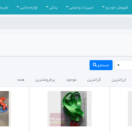
کفپوش خودرو
تجهیزات و ایمنی
یدکی
لوازم جانبی
تفریح
جستجو
ارزانترین
گرانترین
موجود
پرفروشترین
همه