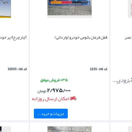
 نصر
قفل فرمان باتومی خودرو (وارداتی)
آچارچرخ4 پر خودرو مدل تاشو(کم جا) وارداتی
کد کالا : 1215
کد کالا : 15033
بزودی...
۳۵+ فروش موفق
۲/۹۷۵/۰۰۰
تومان
امکان ارسال روزانه
جزییات و خرید ...