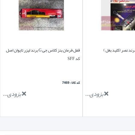
ند نصر (کلید بغل )
قفل فرمان بنز کلاس جی G برند لیزر تایوان اصل
کد SFF
کد کالا : 7469
بزودی...
بزودی...