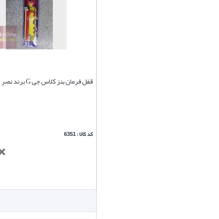
قفل فرمان بنز کلاس جی G برند نصر
کد کالا : 6351