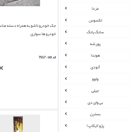
مزدا
لکسوس
جک خودرو تاشو به همراه دسته مناس
سانگ یانگ
خودرو ها سواری
پورشه
هوندا
کد کالا : 7517
آئودی
ولوو
جیلی
بی وای دی
بسترن
پژو (ایکاپ)