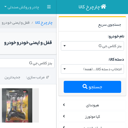
چارچرخ کالا
چادر و روکش صندلی
چارچرخ کالا
قفل و ایمنی خودرو
جستجوی سریع
نام خودرو:
قفل و ایمنی خودرو خودرو
بنز کلاس جی G
دسته کالا:
بنز کلاس جی G
انتخاب دسته کالا...(همه)
مرتب سازی:
جدیدترین

جستجو
هیوندای
کیا موتورز
ایران خودرو