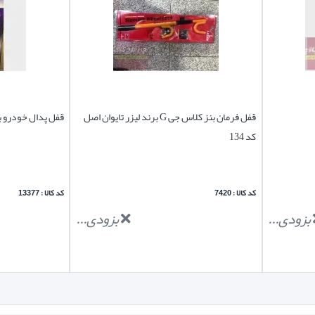
قفل فرمان بنز کلاس جی G برند لیزر تایوان اصل
قفل پدال خودرو بر
کد 134
کد کالا : 7420
کد کالا : 13377
بزودی...
بزودی...