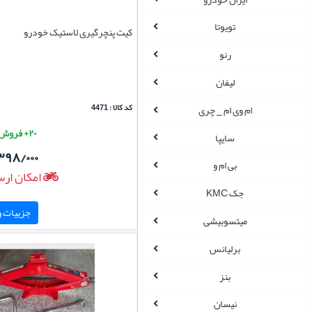
تویوتا
کیت پنچرگیری لاستیک خودرو
رنو
لیفان
کد کالا : 4471
ام وی ام _ چری
۲۰+ فروش موفق
سایپا
۳۹۸/۰۰۰
بی ام و
امکان ارس
جک KMC
جزییات و 
میتسوبیشی
برلیانس
بنز
نیسان