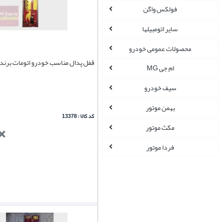
فولکس واگن
سایر اتومبیلها
محصولات عمومی خودرو
قفل پدال مناسب خودرو اتومات برند
ام جی MG
سیف خودرو
بهمن موتور
کد کالا : 13378
مکث موتور
فردا موتور