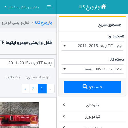
چارچرخ کالا
چادر و روکش صندلی
چارچرخ کالا
قفل و ایمنی خودرو
جستجوی سریع
نام خودرو:
قفل و ایمنی خودرو اپتیما TF تی اف ۲۰۱۵-۲۰۱۴-۲۰۱۳-۲۰۱۲-۲۰۱۱
اپتیما TF تی اف 2015-2011
دسته کالا:
اپتیما TF تی اف 2015-2011
انتخاب دسته کالا...(همه)
مرتب سازی:
جدیدترین

جستجو
›
2
1
‹
هیوندای
کیا موتورز
ایران خودرو