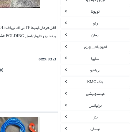
تویوتا
رنو
لیفان
برند لیزر تایوان اصل FOLDING تاشو
ام وی ام _ چری
سایپا
کد کالا : 6023
بی ام و
جک KMC
میتسوبیشی
برلیانس
بنز
نیسان