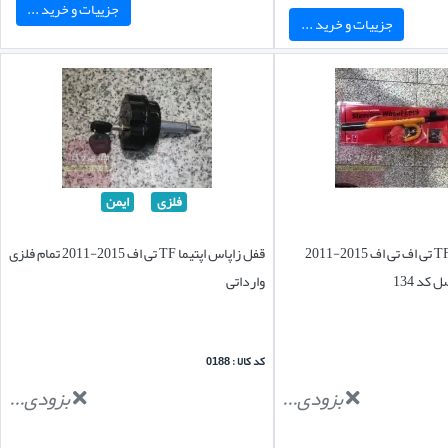
جزییات و خرید ...
جزییات و خرید ...
فلزی
ایمن
قفل فرمان اپتیما TF تی اف تی اف 2015-2011
قفل زاپاس اپتیما TF تی اف 2015-2011 تمام فلزی
 کد 134
وارداتی
کد کالا : 0188
بزودی...
بزودی...