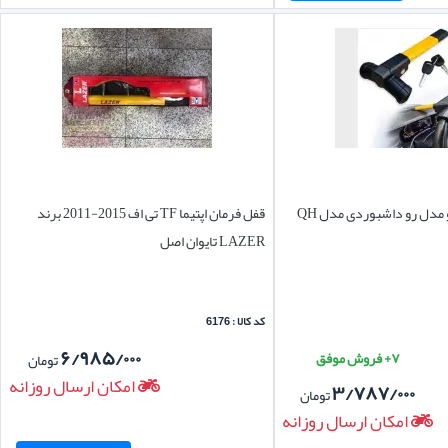
مدل رو داشبوردی مدل QH
قفل فرمان اپتیما TF تی اف 2015-2011 برند
LAZER تایوان اصل
کد کالا : 6176
۶/۹۸۵/۰۰۰
۷+ فروش موفق
تومان
امکان ارسال روزانه
۳/۷۸۷/۰۰۰
تومان
امکان ارسال روزانه