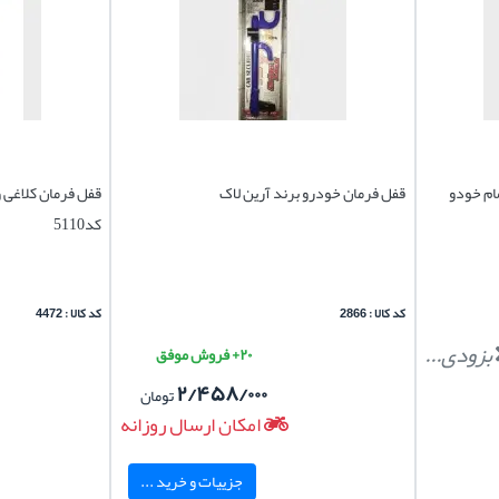
ام خودو
قفل فرمان خودرو برند آرین لاک
قفل فرمان کلاغی 
کد5110
کد کالا : 2866
کد کالا : 4472
بزودی...
۲۰+ فروش موفق
۲/۴۵۸/۰۰۰
تومان
امکان ارسال روزانه
جزییات و خرید ...