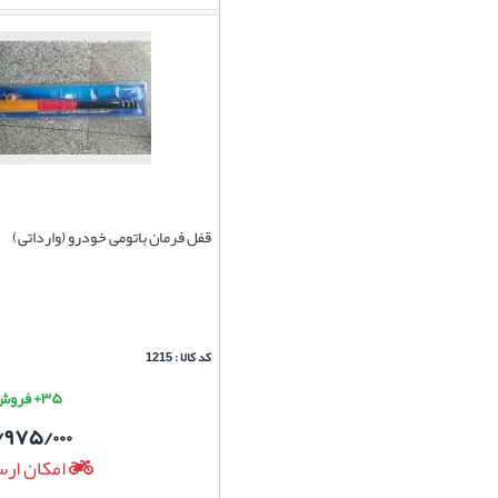
قفل فرمان باتومی خودرو (وارداتی)
کد کالا : 1215
۳۵+ فروش موفق
/۹۷۵/۰۰۰
امکان ارس