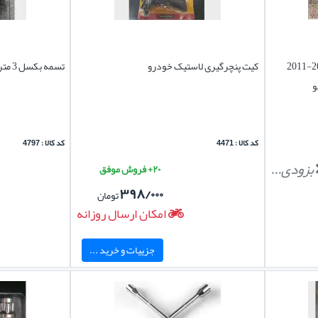
قفل فرمان اپتیما TF تی اف تی اف 2015-2011
کیت پنچرگیری لاستیک خودرو
تسمه بکسل 3 متری
کد کالا : 4471
کد کالا : 4797
بزودی...
۲۰+ فروش موفق
۳۹۸/۰۰۰
تومان
امکان ارسال روزانه
جزییات و خرید ...