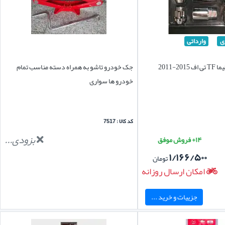
ی
وارداتی
قفل رینگ چرخ اپتیما TF تی اف 2015-2011
جک خودرو تاشو به همراه دسته مناسب تمام
خودرو ها سواری
کد کالا : 7517
بزودی...
۱۴+ فروش موفق
۱/۱۶۶/۵۰۰
تومان
امکان ارسال روزانه
جزییات و خرید ...