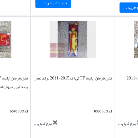
جزییات و خرید ...
خرید ...
قفل فرمان اپتیما TF تی اف 2015-2011 برند نصر
برند لیزر تایوان اصل
کد کالا : 6350
کد کالا : 5870
بزودی...
بزودی...