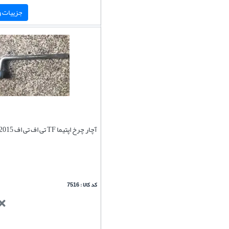
جزییات و 
آچار چرخ اپتیما TF تی اف تی اف 2015-2011
کد کالا : 7516