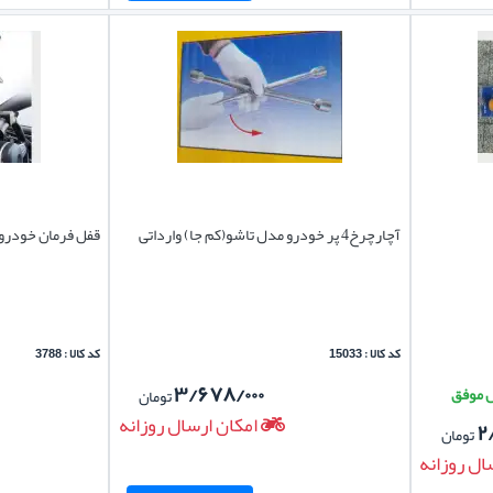
آچارچرخ4 پر خودرو مدل تاشو(کم جا) وارداتی
قفل فرمان خودرو 
کد کالا : 15033
کد کالا : 3788
۳/۶۷۸/۰۰۰
تومان
امکان ارسال روزانه
۲
تومان
ال روزانه