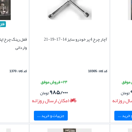
فلز
آچار چرخ 4 پر خودرو سایز 14-17-19-21
وارداتی
کد کالا : 10305
کد کالا : 1370
۲۴+ فروش موفق
۹۸۵/۰۰۰
تومان
تومان
ال روزانه
امکان ارسال روزانه
خرید ...
جزییات و خرید ...