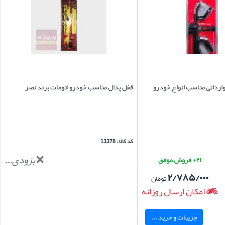
وارداتی مناسب انواع خودرو
قفل پدال مناسب خودرو اتومات برند نصر
کد کالا : 13378
بزودی...
۲۱+ فروش موفق
۲/۷۸۵/۰۰۰
تومان
امکان ارسال روزانه
جزییات و خرید ...