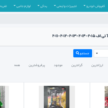
کفپوش خودرو
تجهیزات و ایمنی
یدکی
لوازم جانبی
تفریح
جستجو
ارزانترین
گرانترین
موجود
پرفروشترین
همه