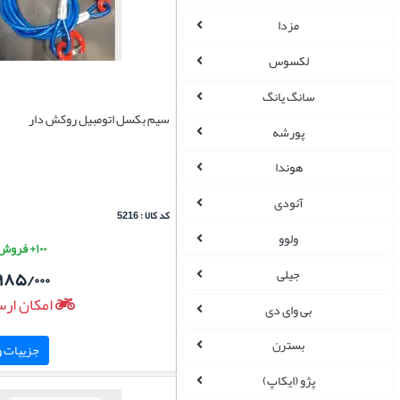
مزدا
لکسوس
سانگ یانگ
سیم بکسل اتومبیل روکش دار
پورشه
هوندا
آئودی
کد کالا : 5216
ولوو
۱۰۰+ فروش موفق
جیلی
۹۸۵/۰۰۰
امکان ارس
بی وای دی
بسترن
جزییات و 
پژو (ایکاپ)