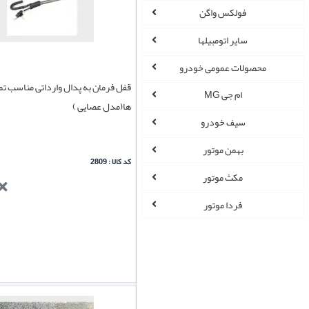
فولکس واگن
سایر اتومبیلها
محصولات عمومی خودرو
قفل فرمان به پدال وارداتی مناسب تم
ام جی MG
ها(مدل عصایی )
سیف خودرو
بهمن موتور
کد کالا : 2809
مکث موتور
فردا موتور