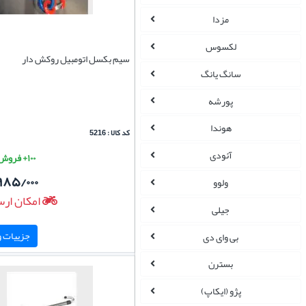
مزدا
لکسوس
سیم بکسل اتومبیل روکش دار
سانگ یانگ
پورشه
هوندا
کد کالا : 5216
آئودی
۱۰۰+ فروش موفق
۹۸۵/۰۰۰
ولوو
امکان ارس
جیلی
جزییات و 
بی وای دی
بسترن
پژو (ایکاپ)