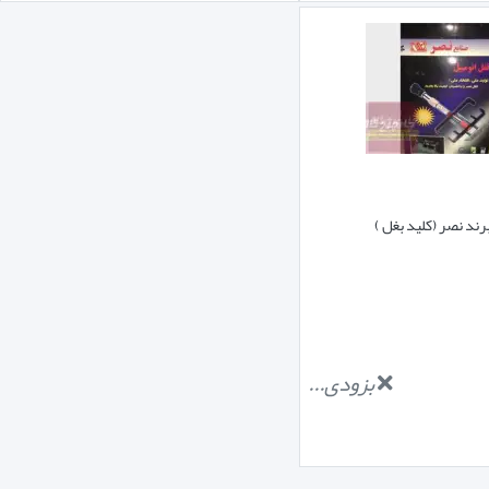
ند نصر (کلید بغل )
بزودی...