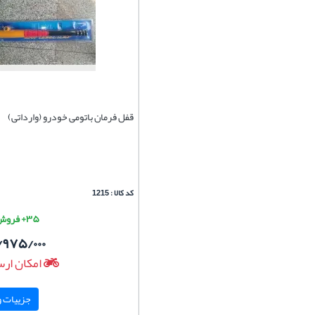
قفل فرمان باتومی خودرو (وارداتی)
کد کالا : 1215
۳۵+ فروش موفق
/۹۷۵/۰۰۰
امکان ارس
جزییات و 