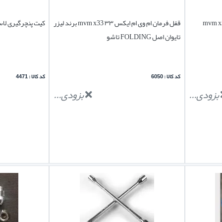
چرخ ام وی ام ایکس ۳۳ mvm x33
قفل فرمان ام وی ام ایکس ۳۳ mvm x33 برند لیزر
کیت پنچرگیری لا
تایوان اصل FOLDING تاشو
کد کالا : 6050
کد کالا : 4471
بزودی...
بزودی...