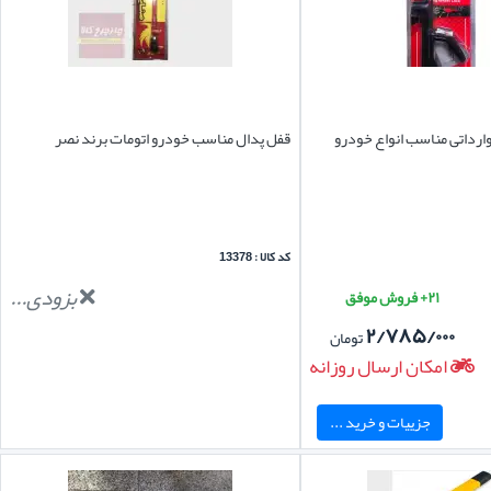
وارداتی مناسب انواع خودرو
قفل پدال مناسب خودرو اتومات برند نصر
کد کالا : 13378
بزودی...
۲۱+ فروش موفق
۲/۷۸۵/۰۰۰
تومان
امکان ارسال روزانه
جزییات و خرید ...