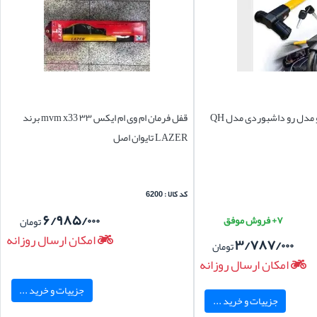
مدل رو داشبوردی مدل QH
قفل فرمان ام وی ام ایکس ۳۳ mvm x33 برند
LAZER تایوان اصل
کد کالا : 6200
۶/۹۸۵/۰۰۰
۷+ فروش موفق
تومان
امکان ارسال روزانه
۳/۷۸۷/۰۰۰
تومان
امکان ارسال روزانه
جزییات و خرید ...
جزییات و خرید ...