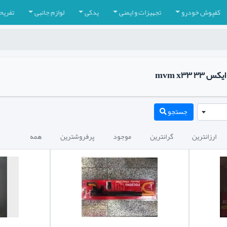
کفپوش خودرو
تجهیزات و ایمنی
یدکی
لوازم جانبی
تفریح
 mvm x۳۳
جستجو
ارزانترین
گرانترین
موجود
پرفروشترین
همه