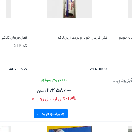
ام خودو
قفل فرمان خودرو برند آرین لاک
قفل فرمان کلاغی 
کد5110
کد کالا : 2866
کد کالا : 4472
بزودی...
۲۰+ فروش موفق
۲/۴۵۸/۰۰۰
تومان
امکان ارسال روزانه
جزییات و خرید ...