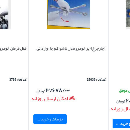
آچارچرخ4 پر خودرو مدل تاشو(کم جا) وارداتی
قفل فرمان خودرو 
کد کالا : 15033
کد کالا : 3788
۳/۶۷۸/۰۰۰
تومان
امکان ارسال روزانه
۲
تومان
ال روزانه
جزییات و خرید ...
خرید ...