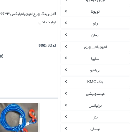
تویوتا
قفل رینگ 
تولید داخل
رنو
لیفان
کد کالا : 5852
ام وی ام _ چری
سایپا
بی ام و
جک KMC
میتسوبیشی
برلیانس
بنز
نیسان