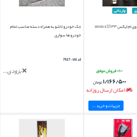
ی
وارداتی
قفل رینگ چرخ ام وی ام ایکس ۳۳ mvm x33
جک خودرو تاشو به همراه دسته مناسب تمام
خودرو ها سواری
کد کالا : 7517
بزودی...
۱۰۰+ فروش موفق
۱/۱۶۶/۵۰۰
تومان
امکان ارسال روزانه
جزییات و خرید ...