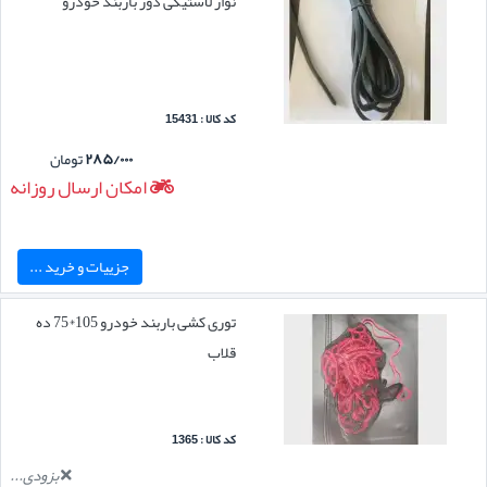
نوار لاستیکی دور باربند خودرو
کد کالا : 15431
۲۸۵/۰۰۰
تومان
امکان ارسال روزانه
جزییات و خرید ...
توری کشی باربند خودرو 105*75 ده
قلاب
کد کالا : 1365
بزودی...