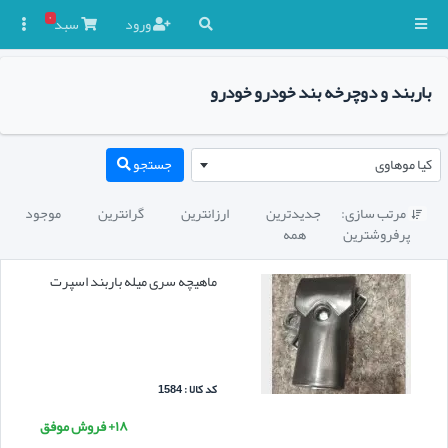
۰
ورود
سبد

باربند و دوچرخه بند خودرو خودرو
کیا موهاوی
جستجو
مرتب سازی:
جدیدترین
ارزانترین
گرانترین
موجود

پرفروشترین
همه
ماهیچه سری میله باربند اسپرت
کد کالا : 1584
۱۸+ فروش موفق