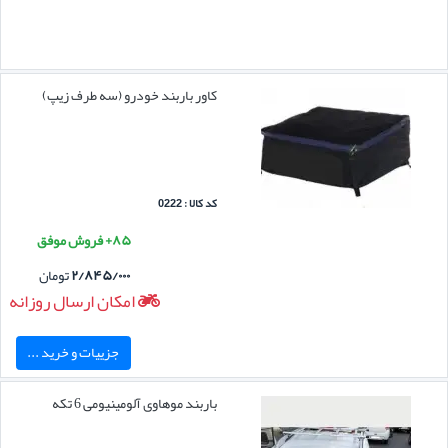
کاور باربند خودرو (سه طرف زیپ)
کد کالا : 0222
۸۵+ فروش موفق
۲/۸۴۵/۰۰۰
تومان
امکان ارسال روزانه
جزییات و خرید ...
باربند موهاوی آلومینیومی 6 تکه