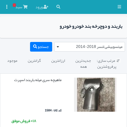
۰
ورود
سبد

باربند و دوچرخه بند خودرو خودرو
میتسوبیشی لنسر 2018-2014
جستجو
مرتب سازی:
جدیدترین
ارزانترین
گرانترین
موجود

پرفروشترین
همه
ماهیچه سری میله باربند اسپرت
کد کالا : 1584
۱۸+ فروش موفق