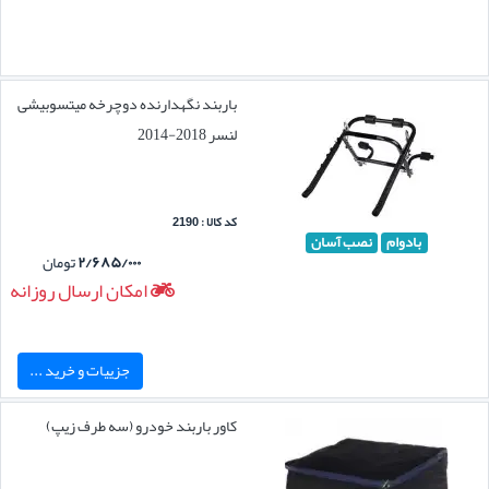
باربند نگهدارنده دوچرخه میتسوبیشی
لنسر 2018-2014
کد کالا : 2190
بادوام
نصب آسان
۲/۶۸۵/۰۰۰
تومان
امکان ارسال روزانه
جزییات و خرید ...
کاور باربند خودرو (سه طرف زیپ)