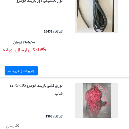
نوار لاستیکی دور باربند خودرو
کد کالا : 15431
۲۸۵/۰۰۰
تومان
امکان ارسال روزانه
جزییات و خرید ...
توری کشی باربند خودرو 105*75 ده
قلاب
کد کالا : 1365
بزودی...