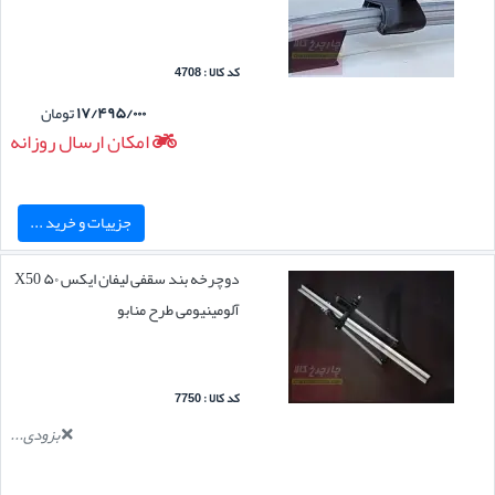
کد کالا : 4708
۱۷/۴۹۵/۰۰۰
تومان
امکان ارسال روزانه
جزییات و خرید ...
دوچرخه بند سقفی لیفان ایکس ۵۰ X50
آلومینیومی طرح منابو
کد کالا : 7750
بزودی...