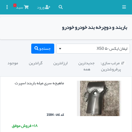
۰
ورود
سبد

باربند و دوچرخه بند خودرو خودرو
لیفان ایکس ۵۰ X50
جستجو
مرتب سازی:
جدیدترین
ارزانترین
گرانترین
موجود

پرفروشترین
همه
ماهیچه سری میله باربند اسپرت
کد کالا : 1584
۱۸+ فروش موفق