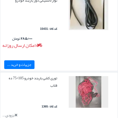
نوار لاستیکی دور باربند خودرو
کد کالا : 15431
۲۸۵/۰۰۰
تومان
امکان ارسال روزانه
جزییات و خرید ...
توری کشی باربند خودرو 105*75 ده
قلاب
کد کالا : 1365
بزودی...