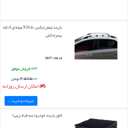
باربند لیفان ایکس ۵۰ X50 میله ای 4 تکه
بهمراه کش
کد کالا : 1677
۳۲+ فروش موفق
۲/۵۸۵/۰۰۰
تومان
امکان ارسال روزانه
جزییات و خرید ...
کاور باربند خودرو (سه طرف زیپ)