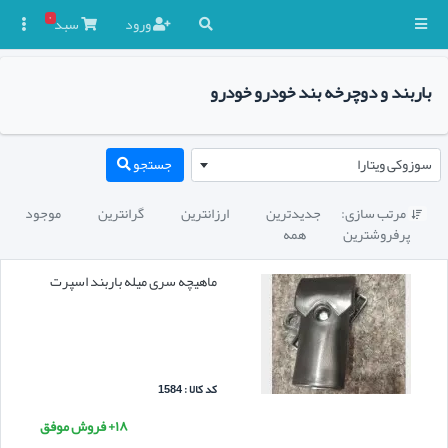
۰
ورود
سبد

باربند و دوچرخه بند خودرو خودرو
سوزوکی ویتارا
جستجو
مرتب سازی:
جدیدترین
ارزانترین
گرانترین
موجود

پرفروشترین
همه
ماهیچه سری میله باربند اسپرت
کد کالا : 1584
۱۸+ فروش موفق