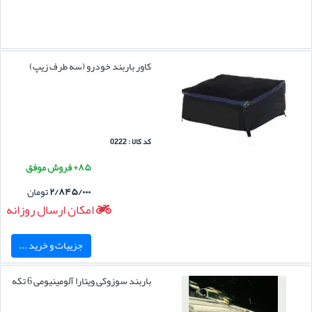
کاور باربند خودرو (سه طرف زیپ)
کد کالا : 0222
۸۵+ فروش موفق
۲/۸۴۵/۰۰۰
تومان
امکان ارسال روزانه
جزییات و خرید ...
باربند سوزوکی ویتارا آلومینیومی 6 تکه