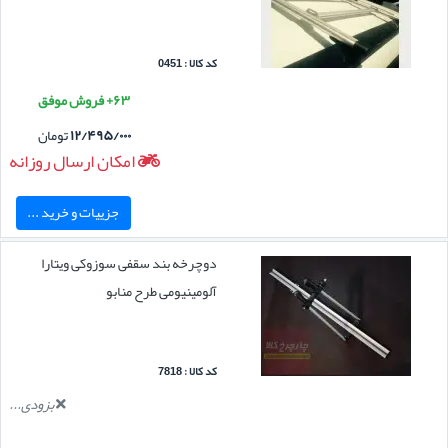
کد کالا : 0451
۶۳+ فروش موفق
۱۲/۴۹۵/۰۰۰
تومان
امکان ارسال روزانه
جزییات و خرید ...
دوچرخه بند سقفی سوزوکی ویتارا
آلومینیومی طرح منابو
کد کالا : 7818
بزودی...