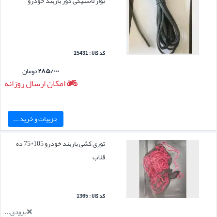
نوار لاستیکی دور باربند خودرو
کد کالا : 15431
۲۸۵/۰۰۰
تومان
امکان ارسال روزانه
جزییات و خرید ...
توری کشی باربند خودرو 105*75 ده
قلاب
کد کالا : 1365
بزودی...