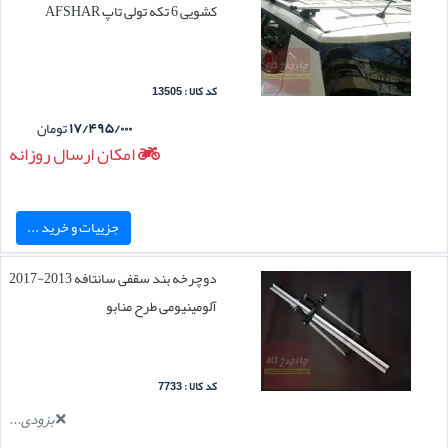
کشویی 6 تکه تولی تاپ AFSHAR
کد کالا : 13505
۱۷/۴۹۵/۰۰۰
تومان
امکان ارسال روزانه
جزییات و خرید ...
دوچرخه بند سقفی سانتافه 2013-2017
آلومینیومی طرح منابو
کد کالا : 7733
بزودی...