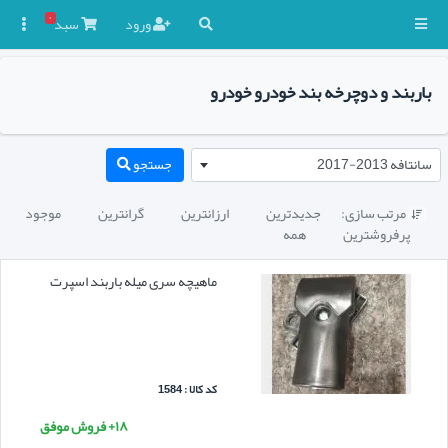
۰
ورود
سبد

باربند و دوچرخه بند خودرو خودرو
سانتافه 2013-2017
جستجو
مرتب سازی:
جدیدترین
ارزانترین
گرانترین
موجود

پرفروشترین
همه
ماهیچه سری میله باربند اسپرت
کد کالا : 1584
۱۸+ فروش موفق