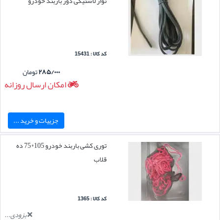
نوار لاستیکی دور باربند خودرو
کد کالا : 15431
۲۸۵/۰۰۰
تومان
امکان ارسال روزانه
جزییات و خرید ...
توری کشی باربند خودرو 105*75 ده
قلاب
کد کالا : 1365
بزودی...