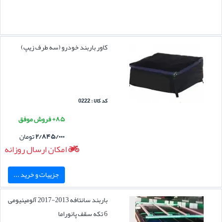
کاور باربند خودرو (سه طرف زیپ)
کد کالا : 0222
۸۵+ فروش موفق
۲/۸۴۵/۰۰۰
تومان
امکان ارسال روزانه
جزییات و خرید ...
باربند سانتافه 2013-2017 آلومینیومی
6 تکه سقف پانوراما