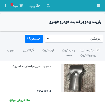
۰
ورود
سبد

باربند و دوچرخه بند خودرو خودرو
رنو مگان
جستجو
مرتب سازی:
جدیدترین
ارزانترین
گرانترین
موجود

پرفروشترین
همه
ماهیچه سری میله باربند اسپرت
کد کالا : 1584
۱۸+ فروش موفق