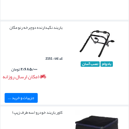
باربند نگهدارنده دوچرخه رنو مگان
کد کالا : 2151
بادوام
نصب آسان
۲/۶۸۵/۰۰۰
تومان
امکان ارسال روزانه
جزییات و خرید ...
کاور باربند خودرو (سه طرف زیپ)