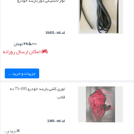
نوار لاستیکی دور باربند خودرو
کد کالا : 15431
۲۸۵/۰۰۰
تومان
امکان ارسال روزانه
جزییات و خرید ...
توری کشی باربند خودرو 105*75 ده
قلاب
کد کالا : 1365
بزودی...