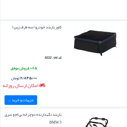
کاور باربند خودرو (سه طرف زیپ)
کد کالا : 0222
۸۵+ فروش موفق
۲/۸۴۵/۰۰۰
تومان
امکان ارسال روزانه
جزییات و خرید ...
باربند نگهدارنده دوچرخه بی ام و سری
3 BMW