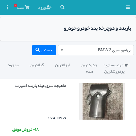
۰
ورود
سبد

باربند و دوچرخه بند خودرو خودرو
بی ام و سری 3 BMW
جستجو
مرتب سازی:
جدیدترین
ارزانترین
گرانترین
موجود

پرفروشترین
همه
ماهیچه سری میله باربند اسپرت
کد کالا : 1584
۱۸+ فروش موفق