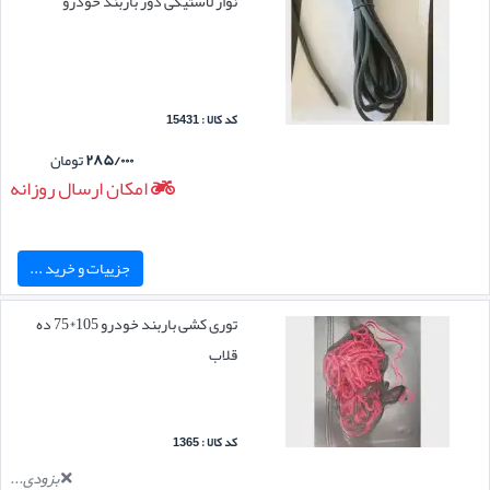
نوار لاستیکی دور باربند خودرو
کد کالا : 15431
۲۸۵/۰۰۰
تومان
امکان ارسال روزانه
جزییات و خرید ...
توری کشی باربند خودرو 105*75 ده
قلاب
کد کالا : 1365
بزودی...