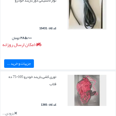
نوار لاستیکی دور باربند خودرو
کد کالا : 15431
۲۸۵/۰۰۰
تومان
امکان ارسال روزانه
جزییات و خرید ...
توری کشی باربند خودرو 105*75 ده
قلاب
کد کالا : 1365
بزودی...