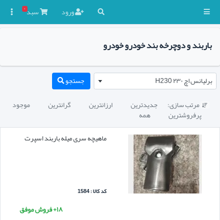
۰
ورود
سبد

باربند و دوچرخه بند خودرو خودرو
برلیانس اچ ۲۳۰ H230
جستجو
مرتب سازی:
جدیدترین
ارزانترین
گرانترین
موجود

پرفروشترین
همه
ماهیچه سری میله باربند اسپرت
کد کالا : 1584
۱۸+ فروش موفق