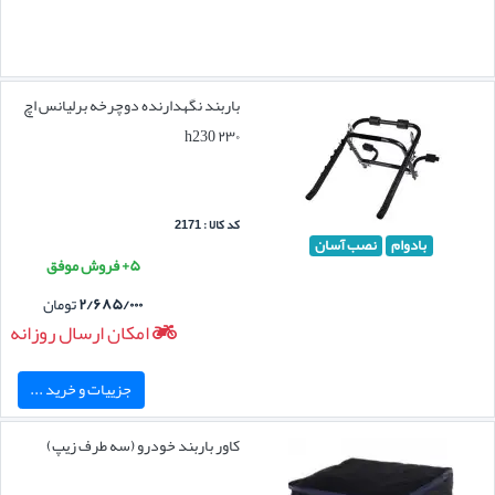
باربند نگهدارنده دوچرخه برلیانس اچ
۲۳۰ h230
کد کالا : 2171
بادوام
نصب آسان
۵+ فروش موفق
۲/۶۸۵/۰۰۰
تومان
امکان ارسال روزانه
جزییات و خرید ...
کاور باربند خودرو (سه طرف زیپ)