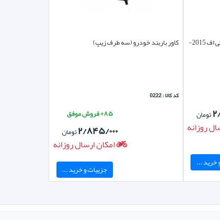
باربند نگهدارنده دوچرخه اپتیما TF تی اف 2015-
کاور باربند خودرو (سه طرف زیپ)
کد کالا : 0222
۲
۸۵+ فروش موفق
تومان
ال روزانه
۲/۸۴۵/۰۰۰
تومان
امکان ارسال روزانه
خرید ...
جزییات و خرید ...