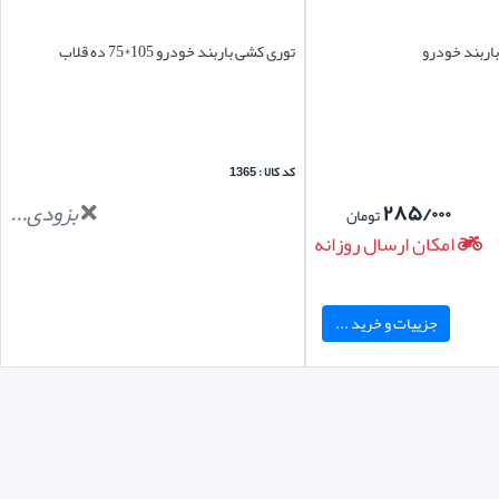
باربند خودرو
توری کشی باربند خودرو 105*75 ده قلاب
کد کالا : 1365
۲۸۵/۰۰۰
بزودی...
تومان
امکان ارسال روزانه
جزییات و خرید ...