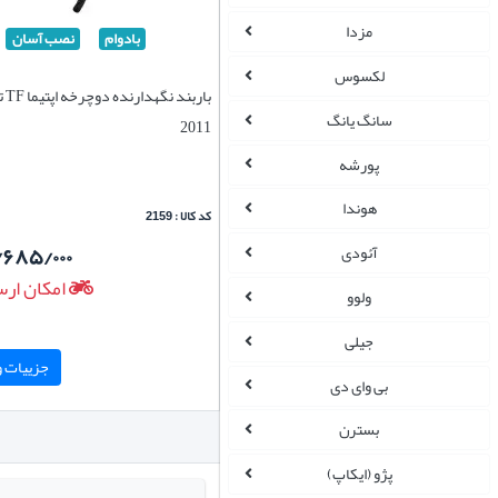
مزدا
بادوام
نصب آسان
لکسوس
سانگ یانگ
2011
پورشه
هوندا
کد کالا : 2159
/۶۸۵/۰۰۰
آئودی
امکان ارس
ولوو
جیلی
جزییات و 
بی وای دی
بسترن
پژو (ایکاپ)