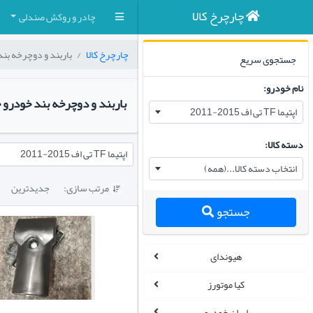
چارچرخ کالا
چادر و روکش صندلی
چارچرخ کالا
باربند و دوچرخه بن
جستجوی سریع
نام خودرو:
باربند و دوچرخه بند خودرو 
اپتیما TF تی اف 2015-2011
دسته کالا:
اپتیما TF تی اف 2015-2011
انتخاب دسته کالا...(همه)
مرتب سازی:
جدیدترین

جستجو
هیوندای
کیا موتورز
ایران خودرو