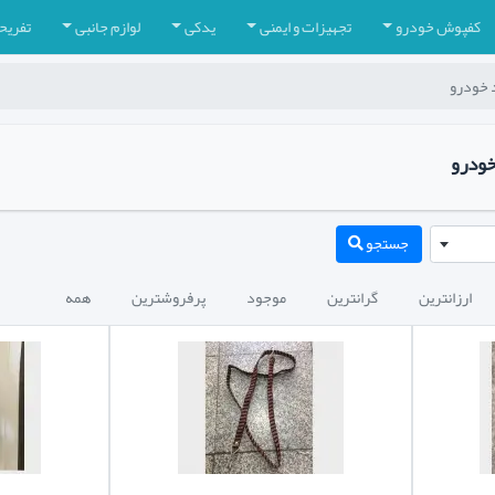
کفپوش خودرو
تجهیزات و ایمنی
یدکی
لوازم جانبی
تفریح
د خودرو
خودرو
جستجو
ارزانترین
گرانترین
موجود
پرفروشترین
همه