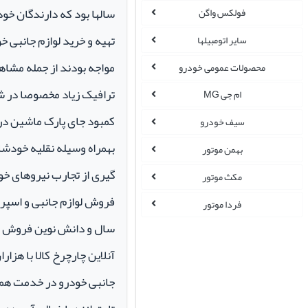
سالها بود که دارندگان خو
فولکس واگن
تهیه و خرید لوازم جانبی 
سایر اتومبیلها
مواجه بودند از جمله مشاهد
محصولات عمومی خودرو
ترافیک زیاد مخصوصا در ش
ام جی MG
کمبود جای پارک ماشین در م
سیف خودرو
بهمراه وسیله نقلیه خودشان 
بهمن موتور
گیری از تجارب نیروهای خود
مکث موتور
فردا موتور
سال و دانش نوین فروش ای
آنلاین چارچرخ کالا با هزارا
جانبی خودرو در خدمت همو