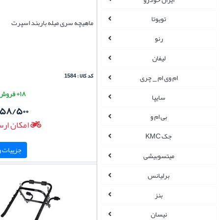
تویوتا
ماهیچه سری میله باربند اسپرت
رنو
لیفان
کد کالا : 1584
ام وی ام _ چری
۱۸+ فروش موفق
سایپا
۱۵۸/۵۰۰
بی ام و
امکان ارس
جک KMC
جزییات و 
میتسوبیشی
برلیانس
بنز
نیسان