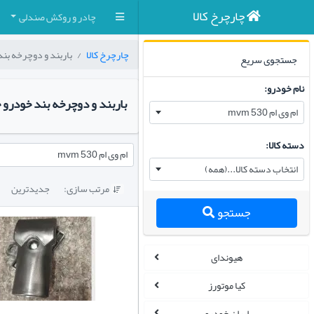
چارچرخ کالا
چادر و روکش صندلی
چارچرخ کالا
باربند و دوچرخه بن
جستجوی سریع
نام خودرو:
باربند و دوچرخه بند خودرو 
ام وی ام mvm 530
دسته کالا:
ام وی ام mvm 530
انتخاب دسته کالا...(همه)
مرتب سازی:
جدیدترین

جستجو
هیوندای
کیا موتورز
ایران خودرو