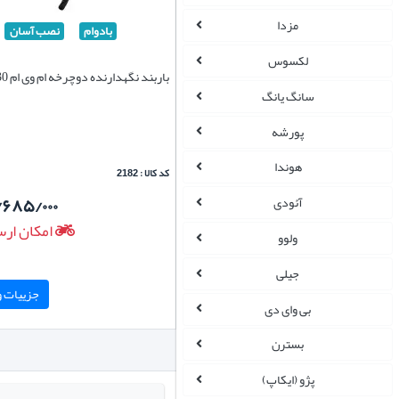
مزدا
بادوام
نصب آسان
لکسوس
باربند نگهدارنده دوچرخه ام وی ام mvm 530
سانگ یانگ
پورشه
هوندا
کد کالا : 2182
/۶۸۵/۰۰۰
آئودی
امکان ارس
ولوو
جیلی
جزییات و 
بی وای دی
بسترن
پژو (ایکاپ)