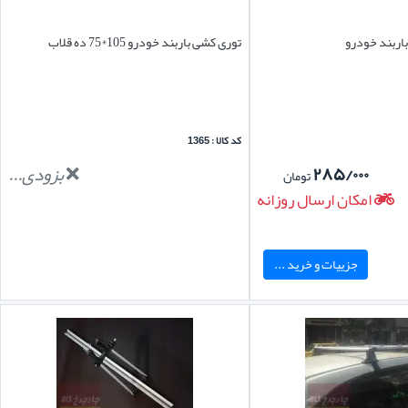
باربند خودرو
توری کشی باربند خودرو 105*75 ده قلاب
کد کالا : 1365
۲۸۵/۰۰۰
بزودی...
تومان
امکان ارسال روزانه
جزییات و خرید ...