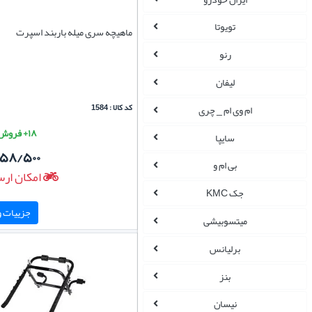
تویوتا
ماهیچه سری میله باربند اسپرت
رنو
لیفان
کد کالا : 1584
ام وی ام _ چری
۱۸+ فروش موفق
سایپا
۱۵۸/۵۰۰
بی ام و
امکان ارس
جک KMC
جزییات و 
میتسوبیشی
برلیانس
بنز
نیسان