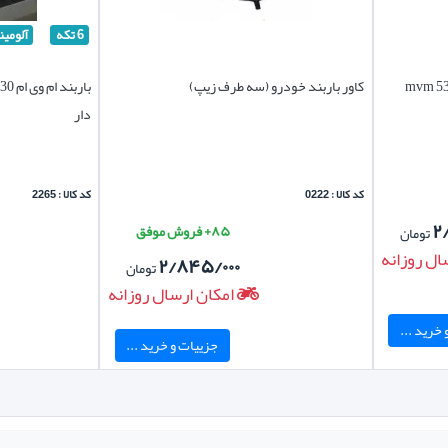
6 تکه
آلومین
کاور باربند خودرو (سه طرف زیپ)
دار
کد کالا : 0222
کد کالا : 2265
۲
۸۵+ فروش موفق
تومان
ال روزانه
۲/۸۴۵/۰۰۰
تومان
امکان ارسال روزانه
خرید ...
جزییات و خرید ...