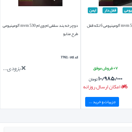
یومی
قفل دار
ایمن
باربند ام وی ام mvm 530 آلومینیومی 6 تکه قفل
دوچرخه بند سقفی ام وی ام mvm 530 آلومینیومی
طرح منابو
کد کالا : 7761
بزودی...
۷+ فروش موفق
۱۰/۹۸۵/۰۰۰
تومان
امکان ارسال روزانه
جزییات و خرید ...