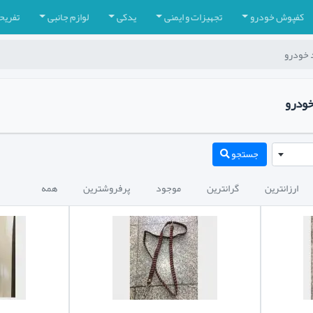
کفپوش خودرو
تجهیزات و ایمنی
یدکی
لوازم جانبی
تفریح
د خودرو
خودرو
جستجو
ارزانترین
گرانترین
موجود
پرفروشترین
همه