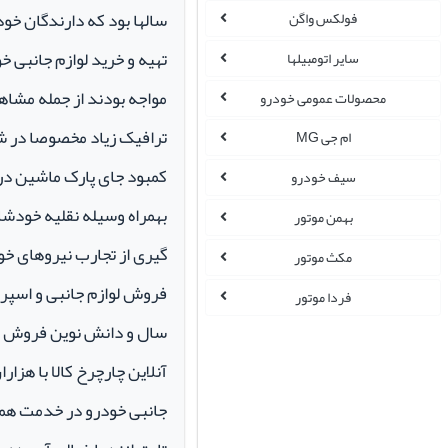
سالها بود که دارندگان خو
فولکس واگن
تهیه و خرید لوازم جانبی 
سایر اتومبیلها
مواجه بودند از جمله مشاهد
محصولات عمومی خودرو
ترافیک زیاد مخصوصا در ش
ام جی MG
کمبود جای پارک ماشین در م
سیف خودرو
بهمراه وسیله نقلیه خودشان 
بهمن موتور
گیری از تجارب نیروهای خود
مکث موتور
فردا موتور
سال و دانش نوین فروش ای
آنلاین چارچرخ کالا با هزارا
جانبی خودرو در خدمت همو