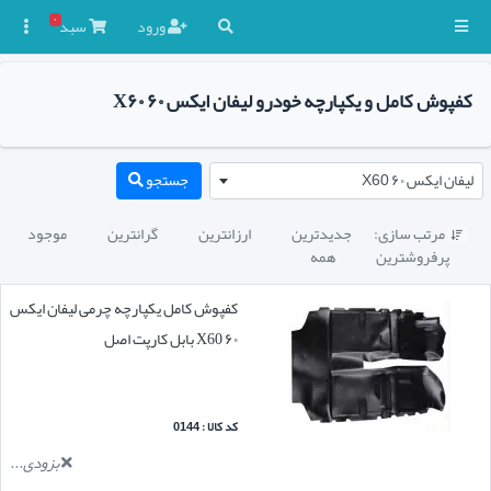
۰
ورود
سبد

کفپوش کامل و یکپارچه خودرو لیفان ایکس ۶۰ X۶۰
لیفان ایکس ۶۰ X60
جستجو
مرتب سازی:
جدیدترین
ارزانترین
گرانترین
موجود

پرفروشترین
همه
کفپوش کامل یکپارچه چرمی لیفان ایکس
۶۰ X60 بابل کارپت اصل
کد کالا : 0144
بزودی...