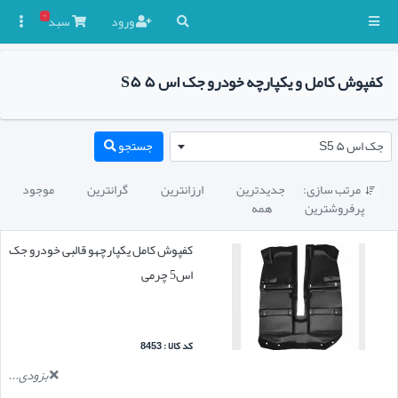
۰
ورود
سبد

کفپوش کامل و یکپارچه خودرو جک اس ۵ S۵
جک اس ۵ S5
جستجو
مرتب سازی:
جدیدترین
ارزانترین
گرانترین
موجود

پرفروشترین
همه
کفپوش کامل یکپارچهو قالبی خودرو جک
اس5 چرمی
کد کالا : 8453
بزودی...