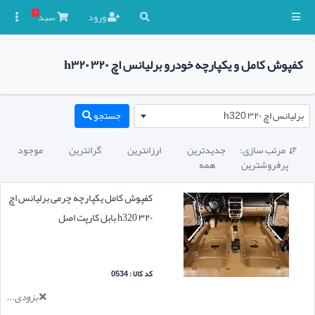
۰
ورود
سبد

کفپوش کامل و یکپارچه خودرو برلیانس اچ ۳۲۰ h۳۲۰
برلیانس اچ ۳۲۰ h320
جستجو
مرتب سازی:
جدیدترین
ارزانترین
گرانترین
موجود

پرفروشترین
همه
کفپوش کامل یکپارچه چرمی برلیانس اچ
۳۲۰ h320 بابل کارپت اصل
کد کالا : 0534
بزودی...