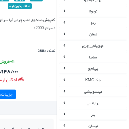
صاف بدون لبه
تویوتا
کفپوش صندوق عقب چرمی کیا سراتو 
رنو
(سراتو 2000)
لیفان
ام وی ام _ چری
کد کالا : 0386
سایپا
۱۱+ فروش موفق
بی ام و
/۱۴۸/۰۰۰
امکان ارس
جک KMC
میتسوبیشی
جزییات و 
برلیانس
بنز
نیسان