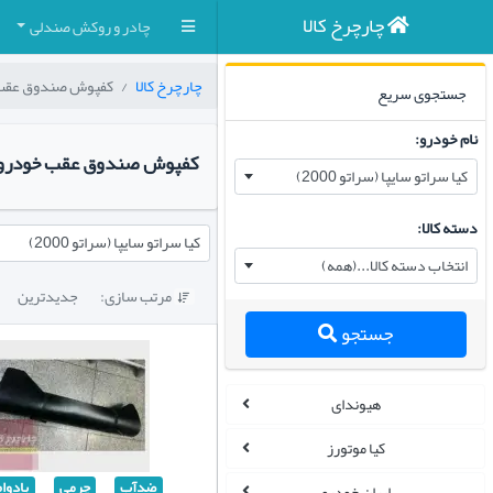
چارچرخ کالا
چادر و روکش صندلی
چارچرخ کالا
کفپوش صندوق عقب
جستجوی سریع
نام خودرو:
کفپوش صندوق عقب خودرو کیا س
کیا سراتو سایپا (سراتو 2000)
دسته کالا:
کیا سراتو سایپا (سراتو 2000)
انتخاب دسته کالا...(همه)
مرتب سازی:
جدیدترین

جستجو
هیوندای
کیا موتورز
ضدآب
چرمی
بادوا
ایران خودرو