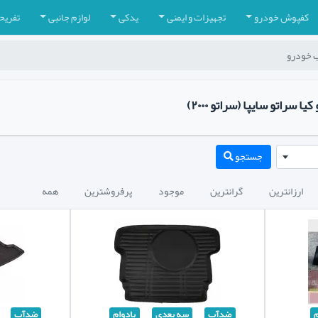
کفپوش خودرو
تجهیزات و ایمنی
یدکی
لوازم جانبی
تفریح
 خودرو
راتو سایپا (سراتو ۲۰۰۰)
جستجو
ارزانترین
گرانترین
موجود
پرفروشترین
همه
م
ضدآب
سه بعدی
بادوام
ضدآب