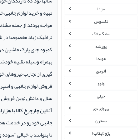
سالها بود که دارندگان خو
مزدا
تهیه و خرید لوازم جانبی 
لکسوس
مواجه بودند از جمله مشاهد
سانگ یانگ
ترافیک زیاد مخصوصا در ش
پورشه
کمبود جای پارک ماشین در م
هوندا
بهمراه وسیله نقلیه خودشان 
آئودی
گیری از تجارب نیروهای خود
ولوو
جیلی
سال و دانش نوین فروش ای
بی وای دی
آنلاین چارچرخ کالا با هزارا
بسترن
جانبی خودرو در خدمت همو
پژو (ایکاپ)
تا بتوانند با خیالی آسوده 