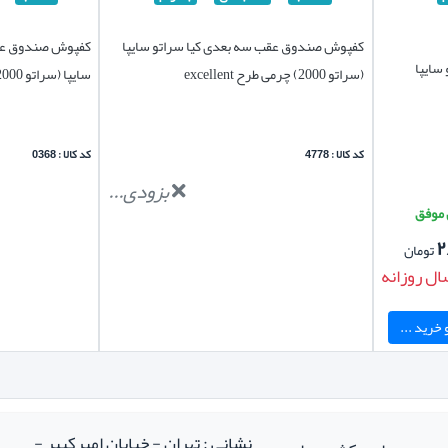
کفپوش صندوق عقب سه بعدی کیا سراتو سایپا
کفپوش صندوق عقب
سایپا
(سراتو 2000) چرمی طرح excellent
سایپا (سراتو 2000) بابل کارپت اصل
کد کالا : 4778
کد کالا : 0368
بزودی...
۲
تومان
ال روزانه
خرید ...
نشانی : تهران - خیابان امیرکبیر -