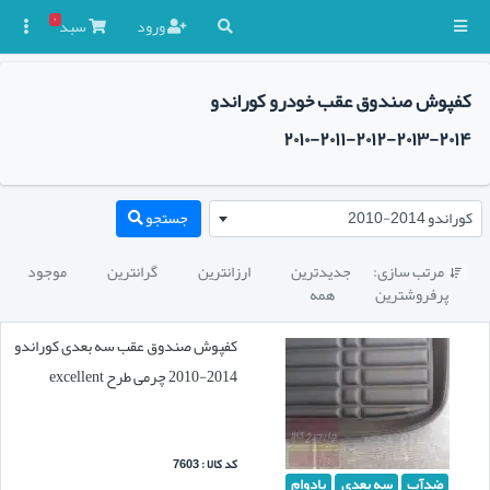
۰
ورود
سبد

کفپوش صندوق عقب خودرو کوراندو
۲۰۱۴-۲۰۱۳-۲۰۱۲-۲۰۱۱-۲۰۱۰
کوراندو 2014-2010
جستجو
مرتب سازی:
جدیدترین
ارزانترین
گرانترین
موجود

پرفروشترین
همه
کفپوش صندوق عقب سه بعدی کوراندو
2014-2010 چرمی طرح excellent
کد کالا : 7603
ضدآب
سه بعدی
بادوام