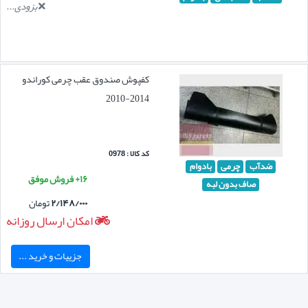
بزودی...
کفپوش صندوق عقب چرمی کوراندو
2014-2010
کد کالا : 0978
ضدآب
چرمی
بادوام
۱۶+ فروش موفق
صاف بدون لبه
۲/۱۴۸/۰۰۰
تومان
امکان ارسال روزانه
جزییات و خرید ...