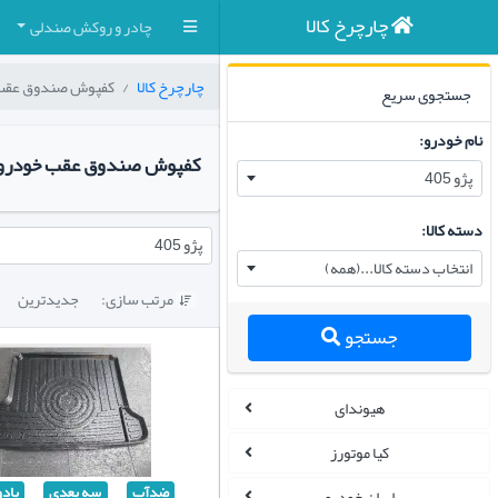
چارچرخ کالا
چادر و روکش صندلی
چارچرخ کالا
کفپوش صندوق عقب
جستجوی سریع
نام خودرو:
کفپوش صندوق عقب خودرو پژو
پژو 405
دسته کالا:
پژو 405
انتخاب دسته کالا...(همه)
مرتب سازی:
جدیدترین

جستجو
هیوندای
کیا موتورز
ضدآب
سه بعدی
بادو
ایران خودرو