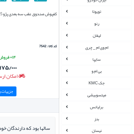
تویوتا
کفپوش صندوق عقب سه بعدی پژو 405 پلی
رنو
لیفان
کد کالا : 7542
ام وی ام _ چری
۱۴+ فروش موفق
سایپا
۹۷۵/۰۰۰
بی ام و
امکان ارس
جک KMC
جزییات و 
میتسوبیشی
برلیانس
بنز
سالها بود که دارندگان خو
نیسان