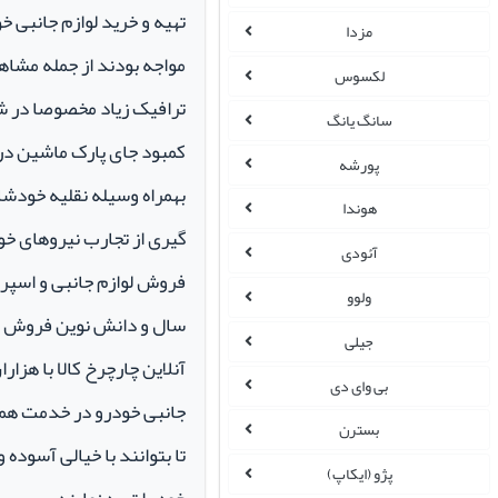
تهیه و خرید لوازم جانبی 
مزدا
مواجه بودند از جمله مشاهد
لکسوس
ترافیک زیاد مخصوصا در ش
سانگ یانگ
کمبود جای پارک ماشین در م
پورشه
بهمراه وسیله نقلیه خودشان 
هوندا
گیری از تجارب نیروهای خود
آئودی
ولوو
سال و دانش نوین فروش ای
جیلی
آنلاین چارچرخ کالا با هزارا
بی وای دی
جانبی خودرو در خدمت همو
بسترن
تا بتوانند با خیالی آسوده 
پژو (ایکاپ)