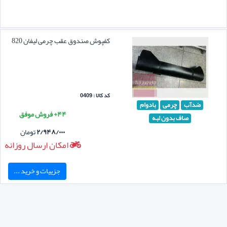
کفپوش صندوق عقب چرمی لیفان 820
کد کالا : 0409
ضدآب
چرمی
بادوام
۴۴+ فروش موفق
صاف بدون لبه
۲/۹۴۸/۰۰۰
تومان
امکان ارسال روزانه
جزییات و خرید ...