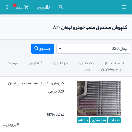
۰
ورود
سبد

کفپوش صندوق عقب خودرو لیفان ۸۲۰
لیفان 820
جستجو
مرتب سازی:
جدیدترین
ارزانترین
گرانترین
موجود

پرفروشترین
همه
کفپوش صندوق عقب سه بعدی لیفان
820 چرمی
کد کالا : 7579
ضدآب
سه بعدی
بادوام
بزودی...