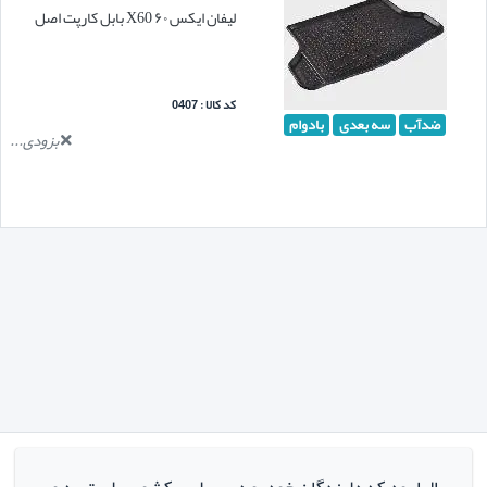
لیفان ایکس ۶۰ X60 بابل کارپت اصل
کد کالا : 0407
ضدآب
سه بعدی
بادوام
بزودی...