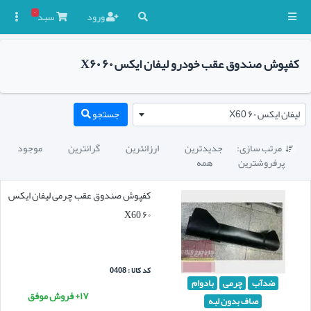
۰
ورود
سبد

کفپوش صندوق عقب خودرو لیفان ایکس ۶۰ X۶۰
لیفان ایکس ۶۰ X60
جستجو
مرتب سازی:
جدیدترین
ارزانترین
گرانترین
موجود

پرفروشترین
همه
کفپوش صندوق عقب چرمی لیفان ایکس
۶۰ X60
کد کالا : 0408
ضدآب
چرمی
بادوام
۱۷+ فروش موفق
صاف بدون لبه