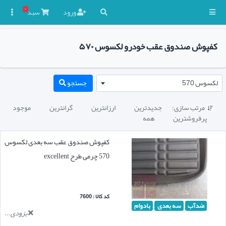
۰
ورود
سبد

کفپوش صندوق عقب خودرو لکسوس ۵۷۰
لکسوس 570
جستجو
مرتب سازی:
جدیدترین
ارزانترین
گرانترین
موجود

پرفروشترین
همه
کفپوش صندوق عقب سه بعدی لکسوس
570 چرمی طرح excellent
کد کالا : 7600
ضدآب
سه بعدی
بادوام
بزودی...