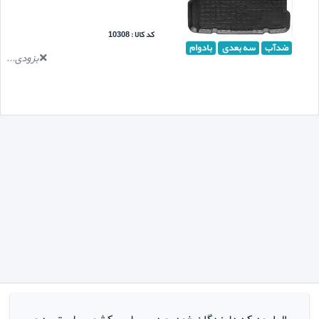
کد کالا : 10308
ضدآب
سه بعدی
بادوام
بزودی...