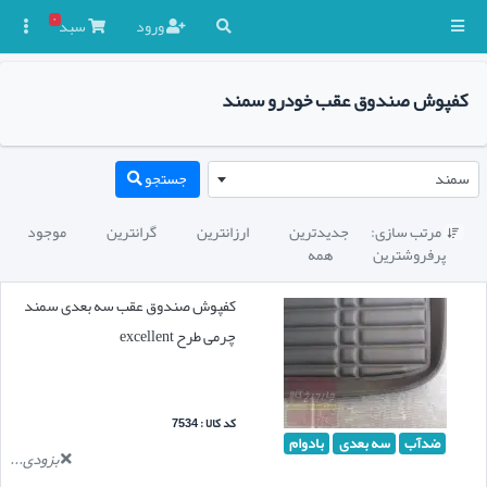
۰
ورود
سبد

کفپوش صندوق عقب خودرو سمند
سمند
جستجو
مرتب سازی:
جدیدترین
ارزانترین
گرانترین
موجود

پرفروشترین
همه
کفپوش صندوق عقب سه بعدی سمند
چرمی طرح excellent
کد کالا : 7534
ضدآب
سه بعدی
بادوام
بزودی...