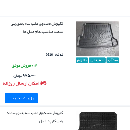
کفپوش صندوق عقب سه بعدی پلی
سمند مناسب تمام مدل ها
کد کالا : 0216
ضدآب
سه بعدی
بادوام
۱۴+ فروش موفق
۹۷۵/۰۰۰
تومان
امکان ارسال روزانه
جزییات و خرید ...
کفپوش صندوق عقب سه بعدی سمند
بابل کارپت اصل