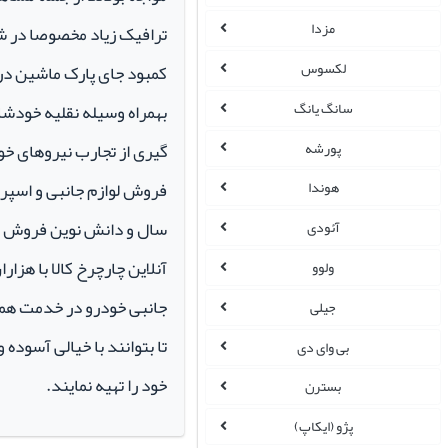
مزدا
ترافیک زیاد مخصوصا در ش
لکسوس
کمبود جای پارک ماشین در م
سانگ یانگ
بهمراه وسیله نقلیه خودشان 
گیری از تجارب نیروهای خود
پورشه
هوندا
سال و دانش نوین فروش ای
آئودی
آنلاین چارچرخ کالا با هزارا
ولوو
جانبی خودرو در خدمت همو
جیلی
تا بتوانند با خیالی آسوده 
بی وای دی
خود را تهیه نمایند.
بسترن
پژو (ایکاپ)