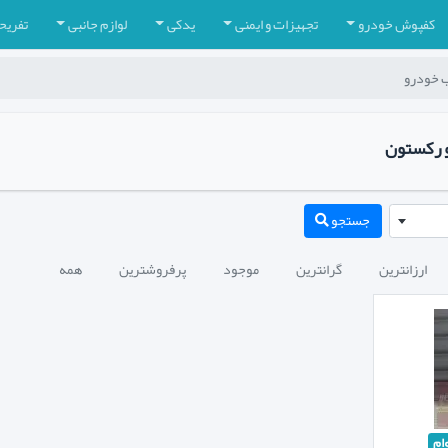
کفپوش خودرو
تجهیزات و ایمنی
یدکی
لوازم جانبی
تفریح
 خودرو
 رکستون
جستجو
ارزانترین
گرانترین
موجود
پرفروشترین
همه
ام