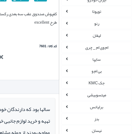
تویوتا
کفپوش صندوق عقب سه بعدی رکست
طرح excellent
رنو
لیفان
کد کالا : 7601
ام وی ام _ چری
سایپا
بی ام و
جک KMC
میتسوبیشی
برلیانس
سالها بود که دارندگان خو
بنز
تهیه و خرید لوازم جانبی 
نیسان
مواجه بودند از جمله مشاهد