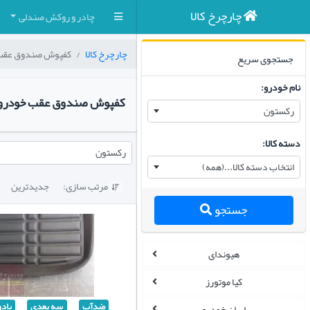
چارچرخ کالا
چادر و روکش صندلی
چارچرخ کالا
کفپوش صندوق عقب
جستجوی سریع
نام خودرو:
کفپوش صندوق عقب خودرو
رکستون
دسته کالا:
رکستون
انتخاب دسته کالا...(همه)
مرتب سازی:
جدیدترین

جستجو
هیوندای
کیا موتورز
ضدآب
سه بعدی
بادو
ایران خودرو