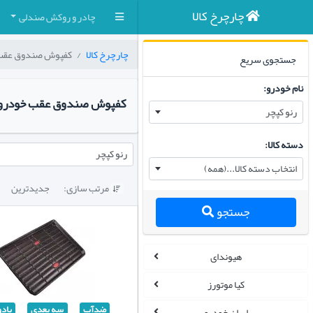
چارچرخ کالا
چادر و روکش صندلی
چارچرخ کالا
کفپوش صندوق عقب
جستجوی سریع
نام خودرو:
کفپوش صندوق عقب خودرو ر
رنو کپچر
دسته کالا:
رنو کپچر
انتخاب دسته کالا...(همه)
مرتب سازی:
جدیدترین

جستجو
هیوندای
کیا موتورز
ضدآب
سه بعدی
بادو
ایران خودرو