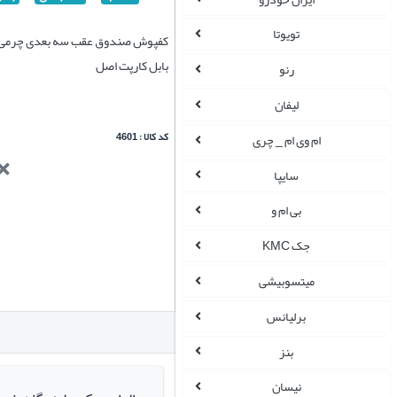
تویوتا
کفپوش صندوق عقب سه بعدی چرمی ر
بابل کارپت اصل
رنو
لیفان
کد کالا : 4601
ام وی ام _ چری
سایپا
بی ام و
جک KMC
میتسوبیشی
برلیانس
بنز
نیسان