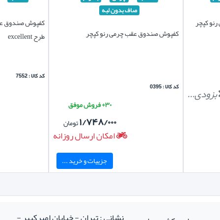
صاف بدون لبه
نو کپچر
کفپوش صندوق عق
کفپوش صندوق عقب چرمی رنو کپچر
طرح excellent
کد کالا : 7552
کد کالا : 0395
بزودی...
۳۰+ فروش موفق
۱/۷۴۸/۰۰۰
تومان
امکان ارسال روزانه
جزییات و خرید ...
نشانی : تهران - خیابان امیرکبیر -