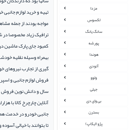
سالها بود که دارندگان خو
مزدا
تهیه و خرید لوازم جانبی 
لکسوس
مواجه بودند از جمله مشاهد
سانگ یانگ
ترافیک زیاد مخصوصا در ش
پورشه
کمبود جای پارک ماشین در م
هوندا
بهمراه وسیله نقلیه خودشان 
آئودی
گیری از تجارب نیروهای خود
ولوو
جیلی
سال و دانش نوین فروش ای
بی وای دی
آنلاین چارچرخ کالا با هزارا
بسترن
جانبی خودرو در خدمت همو
پژو (ایکاپ)
تا بتوانند با خیالی آسوده 