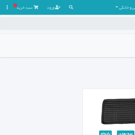
۰
ی و خانگی
ورود
سبد
خرید

سه بعدی
بادوام