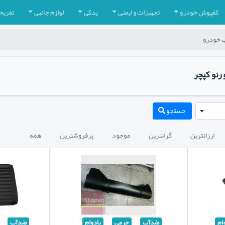
کفپوش خودرو
تجهیزات و ایمنی
یدکی
لوازم جانبی
تفریح
 خودرو
نو کپچر
جستجو
ارزانترین
گرانترین
موجود
پرفروشترین
همه
ام
ضدآب
چرمی
بادوام
ضدآب