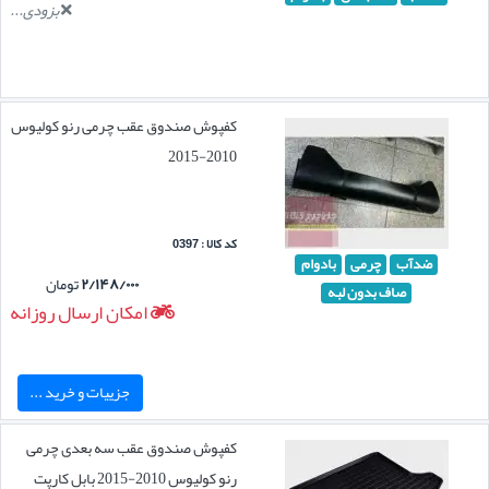
بزودی...
کفپوش صندوق عقب چرمی رنو کولیوس
2010-2015
کد کالا : 0397
ضدآب
چرمی
بادوام
۲/۱۴۸/۰۰۰
تومان
صاف بدون لبه
امکان ارسال روزانه
جزییات و خرید ...
کفپوش صندوق عقب سه بعدی چرمی
رنو کولیوس 2010-2015 بابل کارپت