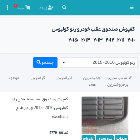
۰
ورود
سبد

کفپوش صندوق عقب خودرو رنو کولیوس
۲۰۱۰-۲۰۱۱-۲۰۱۲-۲۰۱۳-۲۰۱۴-۲۰۱۵
رنو کولیوس 2010-2015
جستجو
مرتب سازی:
جدیدترین
ارزانترین
گرانترین
موجود

پرفروشترین
همه
کفپوش صندوق عقب سه بعدی رنو
کولیوس 2010-2015 چرمی طرح
excellent
کد کالا : 4779
ضدآب
سه بعدی
بادوام