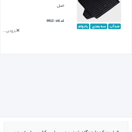
اصل
کد کالا : 0912
ضدآب
سه بعدی
بادوام
بزودی...