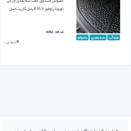
کفپوش صندوق عقب سه بعدی چرمی
تویوتا راوفور RAV4 بابل کارپت اصل
کد کالا : 0362
ضدآب
سه بعدی
بادوام
بزودی...