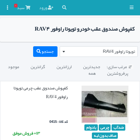
۰
ورود
سبد

کفپوش صندوق عقب خودرو تویوتا راوفور RAV۴
تویوتا راوفور RAV4
جستجو
مرتب سازی:
جدیدترین
ارزانترین
گرانترین
موجود

پرفروشترین
همه
کفپوش صندوق عقب چرمی تویوتا
راوفور RAV4
کد کالا : 0415
ضدآب
چرمی
بادوام
۱۳+ فروش موفق
صاف بدون لبه