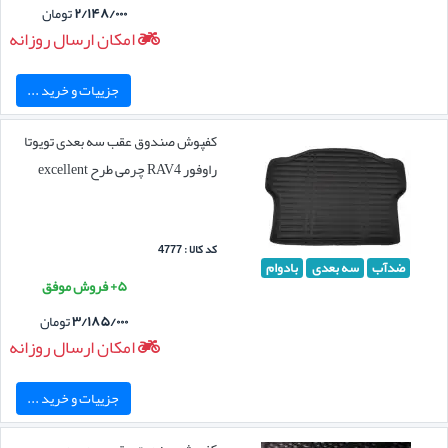
۲/۱۴۸/۰۰۰
تومان
امکان ارسال روزانه
جزییات و خرید ...
کفپوش صندوق عقب سه بعدی تویوتا
راوفور RAV4 چرمی طرح excellent
کد کالا : 4777
ضدآب
سه بعدی
بادوام
۵+ فروش موفق
۳/۱۸۵/۰۰۰
تومان
امکان ارسال روزانه
جزییات و خرید ...