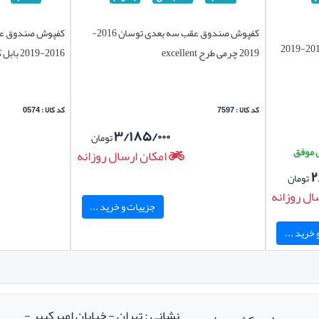
کفپوش صندوق عقب سه بعدی توسان 2016-
کفپوش صندوق عق
2019 چرمی طرح excellent
2016-2019 بابل کارپت اصل
کد کالا : 7597
کد کالا : 0574
۳/۱۸۵/۰۰۰
تومان
امکان ارسال روزانه
۲
تومان
ال روزانه
جزییات و خرید ...
خرید ...
نشانی : تهران - خیابان امیرکبیر -