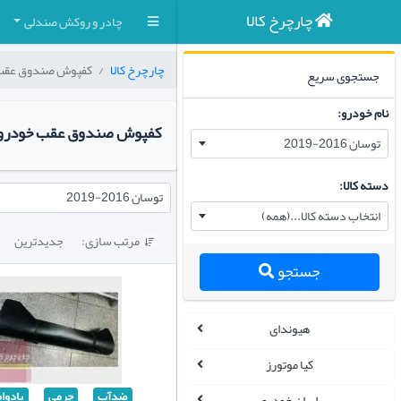
چارچرخ کالا
چادر و روکش صندلی
چارچرخ کالا
کفپوش صندوق عقب
جستجوی سریع
نام خودرو:
کفپوش صندوق عقب خودرو توسان ۲۰۱۶-۲۰۱۷
توسان 2016-2019
دسته کالا:
توسان 2016-2019
انتخاب دسته کالا...(همه)
مرتب سازی:
جدیدترین

جستجو
هیوندای
کیا موتورز
ضدآب
چرمی
بادوا
ایران خودرو