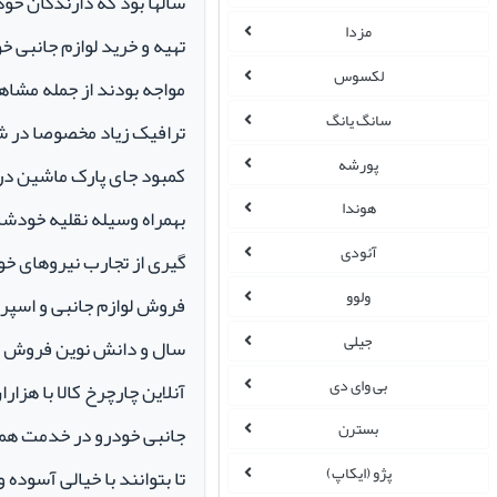
سالها بود که دارندگان خو
مزدا
تهیه و خرید لوازم جانبی 
لکسوس
مواجه بودند از جمله مشاهد
سانگ یانگ
ترافیک زیاد مخصوصا در ش
پورشه
کمبود جای پارک ماشین در م
هوندا
بهمراه وسیله نقلیه خودشان 
آئودی
گیری از تجارب نیروهای خود
ولوو
جیلی
سال و دانش نوین فروش ای
بی وای دی
آنلاین چارچرخ کالا با هزارا
بسترن
جانبی خودرو در خدمت همو
پژو (ایکاپ)
تا بتوانند با خیالی آسوده 