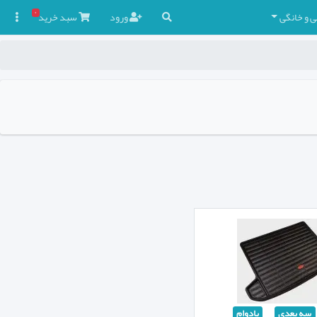
۰
ی و خانگی
ورود
سبد
خرید

سه بعدی
بادوام