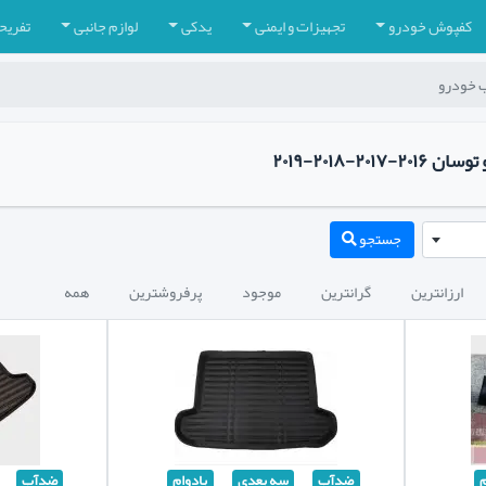
کفپوش خودرو
تجهیزات و ایمنی
یدکی
لوازم جانبی
تفریح
 خودرو
-۲۰۱۸-۲۰۱۹
جستجو
ارزانترین
گرانترین
موجود
پرفروشترین
همه
م
ضدآب
سه بعدی
بادوام
ضدآب