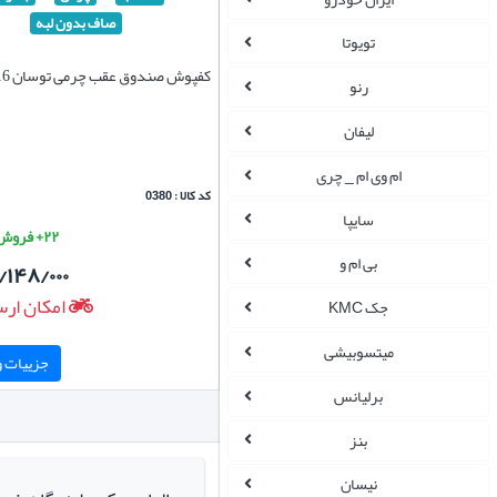
صاف بدون لبه
تویوتا
کفپوش صندوق عقب چرمی توسان 2016-2019
رنو
لیفان
ام وی ام _ چری
کد کالا : 0380
سایپا
۲۲+ فروش موفق
بی ام و
/۱۴۸/۰۰۰
امکان ارس
جک KMC
میتسوبیشی
جزییات و 
برلیانس
بنز
نیسان