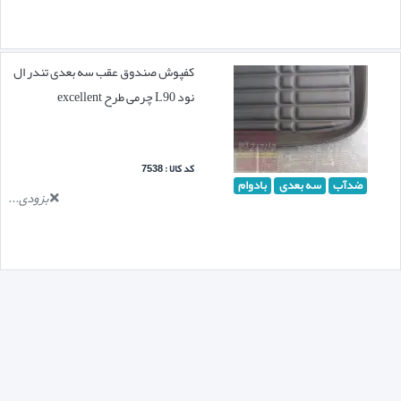
کفپوش صندوق عقب سه بعدی تندر ال
نود L90 چرمی طرح excellent
کد کالا : 7538
ضدآب
سه بعدی
بادوام
بزودی...