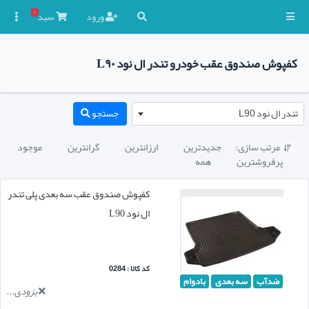
۰
ورود
سبد

کفپوش صندوق عقب خودرو تندر ال نود L۹۰
تندر ال نود L90
جستجو
مرتب سازی:
جدیدترین
ارزانترین
گرانترین
موجود

پرفروشترین
همه
کفپوش صندوق عقب سه بعدی پلی تندر
ال نود L90
کد کالا : 0284
ضدآب
سه بعدی
بادوام
بزودی...