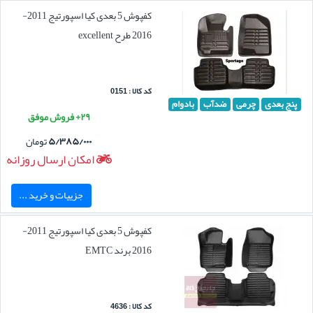
کفپوش 5 بعدی کیا اسپورتیج 2011-
2016 طرح excellent
کد کالا : 0151
پنج بعدی
چرمی
ضدآب
بادوام
۲۹+ فروش موفق
۵/۳۸۵/۰۰۰
تومان
امکان ارسال روزانه
جزییات و خرید ...
کفپوش 5 بعدی کیا اسپورتیج 2011-
2016 برند EMTC
کد کالا : 4636