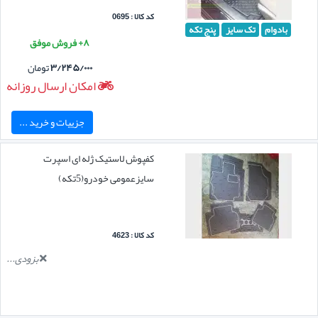
کد کالا : 0695
بادوام
تک سایز
پنج تکه
۸+ فروش موفق
۳/۲۴۵/۰۰۰
تومان
امکان ارسال روزانه
جزییات و خرید ...
کفپوش لاستیک ژله ای اسپرت
سایزعمومی خودرو(5تکه)
کد کالا : 4623
بزودی...