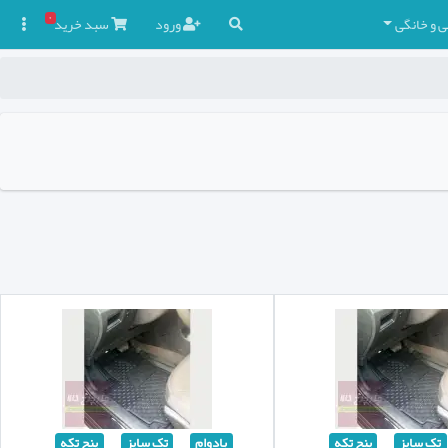
۰
ی و خانگی
ورود
سبد
خرید

تک سایز
پنج تکه
بادوام
تک سایز
پنج تکه