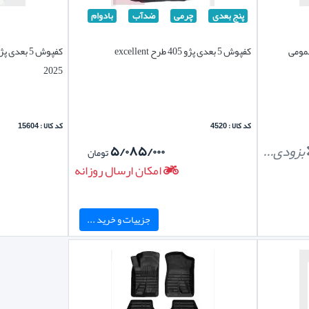
پنج بعدی
چرمی
ضدآب
بادوام
مومی
کفپوش 5 بعدی پژو 405 طرح excellent
2025
کد کالا : 4520
کد کالا : 15604
بزودی...
۵/۰۸۵/۰۰۰
تومان
امکان ارسال روزانه
جزییات و خرید ...