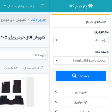
چارچرخ کالا
چادر و روکش صندلی
چارچرخ کالا
کفپوش اتاق خودرو
جستجوی سریع
نام خودرو:
کفپوش اتاق خودرو پژو ۴۰۵
پژو 405
دسته کالا:
پژو 405
انتخاب دسته کالا...(همه)
مرتب سازی:
جدیدترین

جستجو
هیوندای
کیا موتورز
ایران خودرو