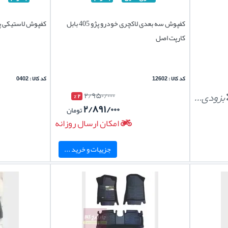
کفپوش سه بعدی لاکچری خودرو پژو 405 بابل
کفپوش لاستیکی پژو 405 پنج تکه تک
کارپت اصل
کد کالا : 12602
کد کالا : 0402
بزودی...
۲/۹۵۰/۰۰۰
۲ %
۲/۸۹۱/۰۰۰
تومان
امکان ارسال روزانه
جزییات و خرید ...