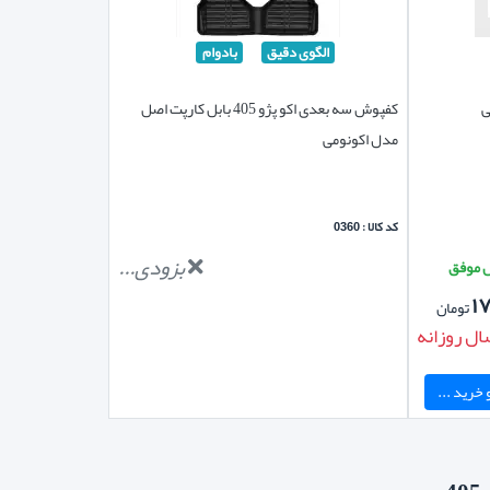
الگوی دقیق
بادوام
کفپوش سه بعدی اکو پژو 405 بابل کارپت اصل
مدل اکونومی
کد کالا : 0360
بزودی...
۱۷
تومان
ال روزانه
خرید ...