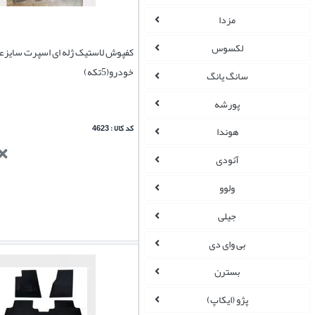
مزدا
لکسوس
کفپوش لاستیک ژله ای اسپرت سایزع
خودرو(5تکه)
سانگ یانگ
پورشه
کد کالا : 4623
هوندا
آئودی
ولوو
جیلی
بی وای دی
بسترن
پژو (ایکاپ)