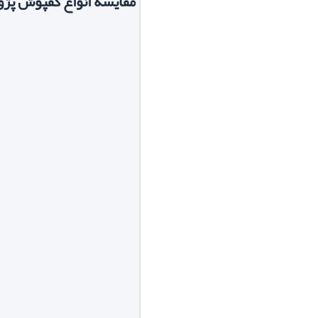
مقایسه انواع کفپوش پژو 05