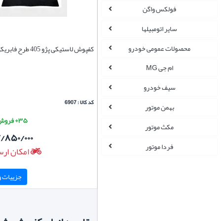
فولکس واگن
سایر اتومبیلها
محصولات عمومی خودرو
کفپوش لاستیکی پژو 405 طرح فابریکی
ام جی MG
سیف خودرو
کد کالا : 6907
بهمن موتور
۳۵+ فروش موفق
مکث موتور
/۸۵۰/۰۰۰
فردا موتور
امکان ارس
جزییات و 