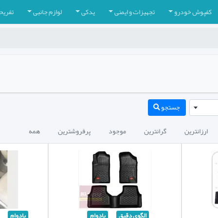
کفپوش خودرو
تجهیزات و ایمنی
یدکی
لوازم جانبی
تفریح
جستجو
ارزانترین
گرانترین
موجود
پرفروشترین
همه
الگوی دقیق
بادوام
بادوام