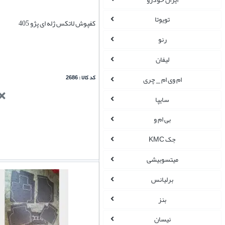
تویوتا
کفپوش لاتکس ژله ای پژو 405
رنو
لیفان
کد کالا : 2686
ام وی ام _ چری
سایپا
بی ام و
جک KMC
میتسوبیشی
برلیانس
بنز
نیسان