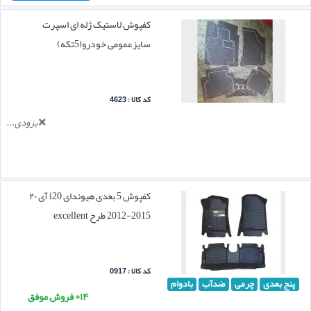
کفپوش لاستیک ژله ای اسپرت
سایزعمومی خودرو(5تکه)
کد کالا : 4623
بزودی...
کفپوش 5 بعدی هیوندای i20 آی ۲۰
2015-2012 طرح excellent
کد کالا : 0917
پنج بعدی
چرمی
ضدآب
بادوام
۱۴+ فروش موفق