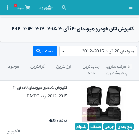
۰
ورود
سبد

کفپوش اتاق خودرو هیوندای i۲۰ آی ۲۰ ۲۰۱۵-۲۰۱۴-۲۰۱۳-۲۰۱۲
هیوندای i20 آی ۲۰ 2015-2012
جستجو
مرتب سازی:
جدیدترین
ارزانترین
گرانترین
موجود

پرفروشترین
همه
کفپوش 5 بعدی هیوندای i20 آی ۲۰
2015-2012 برند EMTC
کد کالا : 4654
پنج بعدی
چرمی
ضدآب
بادوام
بزودی...