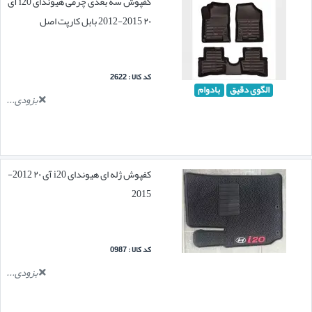
کفپوش سه بعدی چرمی هیوندای i20 آی
۲۰ 2015-2012 بابل کارپت اصل
کد کالا : 2622
الگوی دقیق
بادوام
بزودی...
کفپوش ژله ای هیوندای i20 آی ۲۰ 2012-
2015
کد کالا : 0987
بزودی...